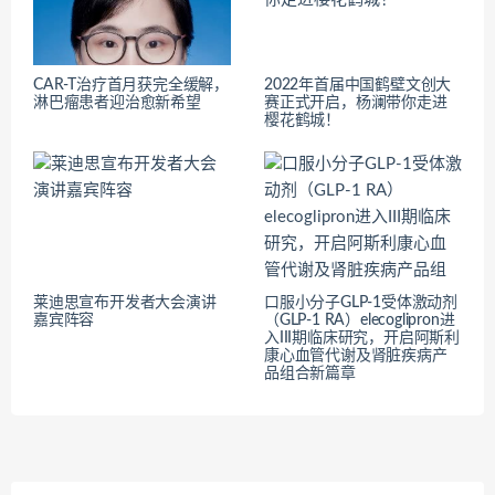
CAR-T治疗首月获完全缓解，
2022年首届中国鹤壁文创大
淋巴瘤患者迎治愈新希望
赛正式开启，杨澜带你走进
樱花鹤城！
莱迪思宣布开发者大会演讲
口服小分子GLP-1受体激动剂
嘉宾阵容
（GLP-1 RA）elecoglipron进
入III期临床研究，开启阿斯利
康心血管代谢及肾脏疾病产
品组合新篇章