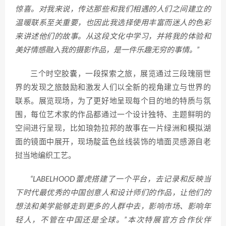
惊喜。对我来说，传达那些和我们相遇的人们之间建立的
温暖联系至关重要，也因此我选择使用丰富而迷人的色彩
来讲述他们的故事。从这段文化中学习，并将我的体验和
美好情感融入我的摄影作品，是一件乐趣无穷的事情。”
三个时空胶囊，一段探索之旅，展览通过三段瑰丽世
界的发现之旅鼓励和激发人们以全新的视角建立与世界的
联系。展览现场，为了更好地呈现每个目的地的特质与氛
围，每位艺术家的作品都通过一个设计独特、主题鲜明的
空间进行呈现，比如琅勃拉邦的故事在一片绿洲和模拟湖
面的镜面中展开，现场靛蓝色丝线装饰的墙面灵感源自老
挝当地编织工艺。
“LABELHOOD蕾虎搭建了一个平台，去记录和反映当
下时代最优秀的中国创意人和设计师们的作品，让他们的
想法和美学能够走到更多的人群中去，影响市场、影响年
轻人，不管在中国还是全球。”本次特展官方合作伙伴