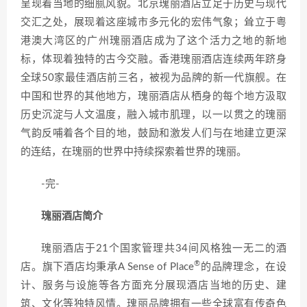
呈现着当地的细腻风貌。北京瑰丽酒店立足于历史与现代
交汇之处，展现着这座城市多元化的宏伟气象；耸立于粤
港澳大湾区的广州瑰丽酒店成为了这个活力之地的新地
标，体现着独特的古今交融。香港瑰丽酒店连续两年跻身
全球50家最佳酒店前三名，被视为品牌的新一代旗舰。在
中国和世界的其他地方，瑰丽酒店从栖身的每个地方汲取
历史沉淀与人文温度，融入城市肌理，以一以贯之的瑰丽
气韵反哺着各个目的地，鼓励和激发人们与在地建立更深
的连结，在瑰丽的世界中持续探索着世界的瑰丽。
-完-
瑰丽酒店简介
瑰丽酒店于21个国家管理共34间风格独一无二的酒
®
店。旗下酒店均秉承A Sense of Place
的品牌理念，在设
计、服务与设施等各方面充分展现酒店当地的历史、建
筑、文化等独特风情。瑰丽品牌拥有一些全球富有传奇色