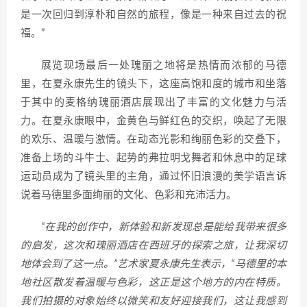
是一次回归到淳朴和自然的旅程，像是一种来自过去的祝
福。”
展览现场最后一处瑰丽之地将是热情而浓郁的马德
里，在夏永康先生的镜头下，这座高饱和度的城市和坐落
于其中的麦格纳瑰丽酒店展现出了丰富的文化魅力与活
力。在夏永康眼中，金黄色与鲜红色的交织，唤起了无限
的欢乐、温暖与激情。在动态光影和绚丽色彩的交叠下，
准备上场的斗牛士、起势的弗拉明戈舞者和休息中的足球
运动员成为了镜头里的主角，通过怀旧浪漫的美学语言诉
说着马德里多面绚丽的文化、色彩和充沛活力。
“在我的创作中，新体验和新发现总是能给我带来很多
的启发，这次和瑰丽酒店在西班牙的探索之旅，让我深切
地体会到了这一点。”艺术家夏永康先生表示，“马德里的本
地社区散发着温暖与色彩，这正是这个地方的内在特质。
我们拍摄的对象始终以微笑和友好迎接我们，这让我感到