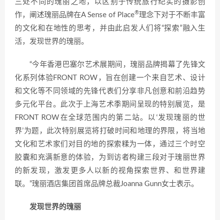
三处不同的瑰丽之地，以区别于传统旅行纪实的摄影创
®
作，阐述瑰丽品牌在A Sense of Place
理念下对于不断丰富
的文化和在地性的思考，并由此启发人们将“探索”融入生
活，发现世界的瑰丽。
“今年香港巴塞尔艺术展期间，瑰丽品牌揭幕了先锋文
化系列体验FRONT ROW，旨在创建一个来自艺术、设计
和文化等不同领域的先锋代表们分享非凡创意和前沿趋势
多元化平台。此次于上海艺术季期间呈现的特别展览，是
FRONT ROW在全球范围内的第二站。以‘发现瑰丽的世
界’为题，此次特别展览将打破时间和地理的界限，将当地
文化和艺术家们对目的地的探索糅为一体，通过三个时空
胶囊和充满新意的体验，为到访者构建三段对于瑰丽世界
的新发现，激发更多人以新的视角探索世界、和世界建
联。”瑰丽酒店集团首席品牌总裁Joanna Gunn女士表示。
发现世界的瑰丽