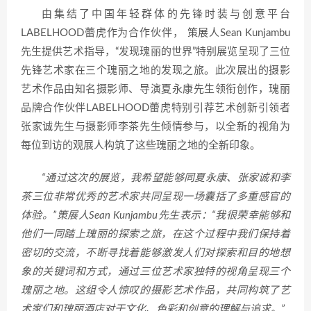
由集结了中国年轻群体的先锋时装与创意平台
LABELHOOD蕾虎作为合作伙伴， 策展人Sean Kunjambu
先生提供艺术指导，“发现瑰丽的世界”特别展览呈现了三位
先锋艺术家在三个瑰丽之地的发现之旅。此次展出的摄影
艺术作品由知名摄影师、导演夏永康先生领衔创作，瑰丽
品牌合作伙伴LABELHOOD蕾虎特别引荐艺术创新引领者
张家诚先生与摄影师李茶先生倾情参与，以全新的视角为
每位到访的观展人构筑了这些瑰丽之地的全新印象。
“通过这次的展览，我希望能够同夏永康、张家诚和李
茶三位非常优秀的艺术家共同呈现一场囊括了多重感官的
体验。”策展人Sean Kunjambu先生表示：“我很荣幸能够和
他们一同踏上瑰丽的探索之旅，在这个过程中我们保持着
密切的交流，不断寻找着能够激发人们对探索和目的地想
象的关键词和方式，通过三位艺术家独特的视角呈现三个
瑰丽之地。这组令人惊叹的摄影艺术作品，共同构筑了艺
术家们和瑰丽酒店对于文化、色彩和创意的理解与追求。”