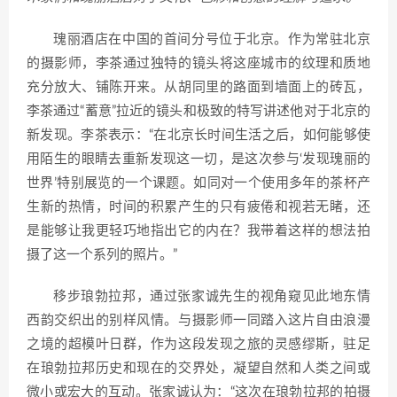
瑰丽酒店在中国的首间分号位于北京。作为常驻北京
的摄影师，李茶通过独特的镜头将这座城市的纹理和质地
充分放大、铺陈开来。从胡同里的路面到墙面上的砖瓦，
李茶通过“蓄意”拉近的镜头和极致的特写讲述他对于北京的
新发现。李茶表示：“在北京长时间生活之后，如何能够使
用陌生的眼睛去重新发现这一切，是这次参与‘发现瑰丽的
世界’特别展览的一个课题。如同对一个使用多年的茶杯产
生新的热情，时间的积累产生的只有疲倦和视若无睹，还
是能够让我更轻巧地指出它的内在？我带着这样的想法拍
摄了这一个系列的照片。”
移步琅勃拉邦，通过张家诚先生的视角窥见此地东情
西韵交织出的别样风情。与摄影师一同踏入这片自由浪漫
之境的超模叶日群，作为这段发现之旅的灵感缪斯，驻足
在琅勃拉邦历史和现在的交界处，凝望自然和人类之间或
微小或宏大的互动。张家诚认为：“这次在琅勃拉邦的拍摄