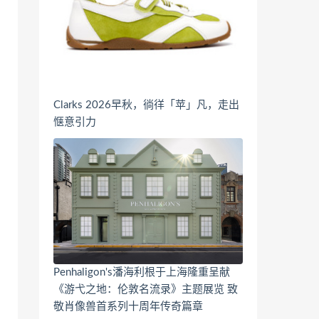
Clarks 2026早秋，徜徉「苹」凡，走出
惬意引力
Penhaligon's潘海利根于上海隆重呈献
《游弋之地：伦敦名流录》主题展览 致
敬肖像兽首系列十周年传奇篇章