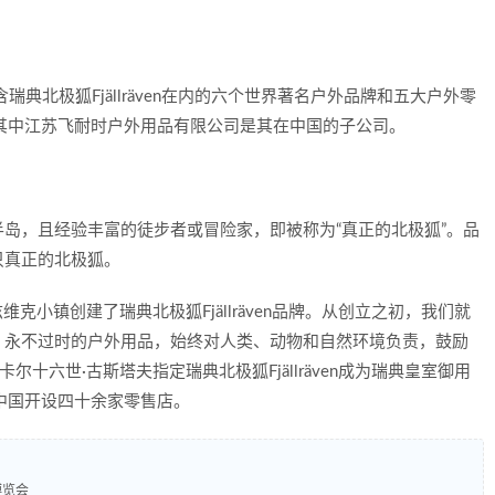
有包含瑞典北极狐
Fjällräven在内的六个世界著名户外品牌和五大户外零
其中江苏飞耐时户外用品有限公司是其在中国的子公司。
岛，且经验丰富的徒步者或冒险家，即被称为“真正的北极狐”。品
一只真正的北极狐。
舍尔兹维克小镇创建了瑞典北极狐Fjällräven品牌。从创立之初，我们就
、永不过时的户外用品，始终对人类、动物和自然环境负责，鼓励
尔十六世·古斯塔夫指定瑞典北极狐Fjällräven成为瑞典皇室御用
已在中国开设四十余家零售店。
博览会