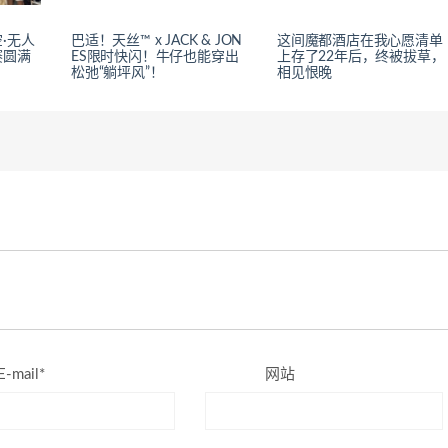
·无人
巴适！天丝™ x JACK & JON
这间魔都酒店在我心愿清单
赛圆满
ES限时快闪！牛仔也能穿出
上存了22年后，终被拔草，
松弛“躺坪风”！
相见恨晚
E-mail*
网站