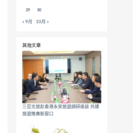
29
30
« 9月
10月 »
其他文章
三亞文旅赴香港永安旅遊調研座談 共建
旅遊推廣新窗口