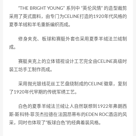
“THE BRIGHT YOUNG” 系列中 “英伦风情” 的造型裁剪
采用了英式面料，由专门为CELINE打造的1920年代风格的
夏季羊绒和羊毛重新编织而成。
修身夹克、板球和赛艇外套也采用夏季羊绒法兰绒制
成。
赛艇夹克上的立体错视设计工艺完全由CELINE高级时
装工坊手工制作而成。
采用抛光银线花丝工艺盘绕制成的CELINE徽章，复刻
了1920年代早期的传统军绣工艺。
白色的夏季羊绒法兰绒让人自然联想到1922年弗朗西
斯·斯科特·菲茨杰拉德在法国昂蒂布的EDEN ROC酒店的风
采，同时也体现了“板球白色”的经典着装风格。