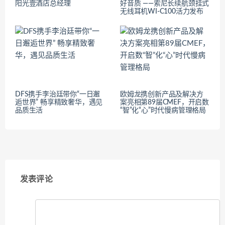
阳光壹酒店总经理
好音质 ——索尼长续航颈挂式
无线耳机WI-C100活力发布
DFS携手李治廷带你“一日邂
欧姆龙携创新产品及解决方
逅世界” 畅享精致奢华，遇见
案亮相第89届CMEF，开启数
品质生活
“智”化“心”时代慢病管理格局
发表评论