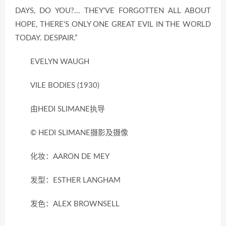
DAYS, DO YOU?... THEY'VE FORGOTTEN ALL ABOUT
HOPE, THERE'S ONLY ONE GREAT EVIL IN THE WORLD
TODAY. DESPAIR.”
EVELYN WAUGH
VILE BODIES (1930)
由HEDI SLIMANE执导
© HEDI SLIMANE摄影及摄像
化妆：AARON DE MEY
发型：ESTHER LANGHAM
发色：ALEX BROWNSELL