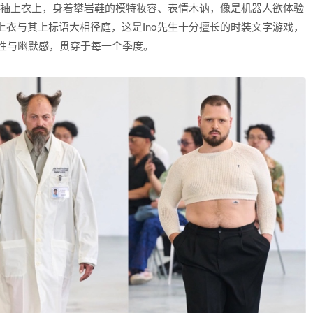
D”的短袖上衣上，身着攀岩鞋的模特妆容、表情木讷，像是机器人欲体验
上衣与其上标语大相径庭，这是Ino先生十分擅长的时装文字游戏，
诗性与幽默感，贯穿于每一个季度。