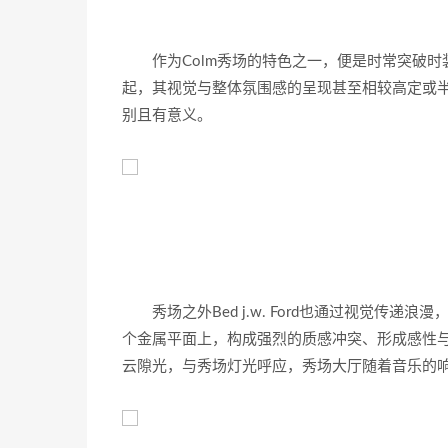
作为Colm秀场的特色之一，便是时常突破
起，其视觉与整体氛围感的呈现甚至相较高定或
别且有意义。
秀场之外Bed j.w. Ford也通过视觉
个金属平面上，构成强烈的质感冲突、形成感性与理
云隙光，与秀场灯光呼应，秀场大厅随着音乐的