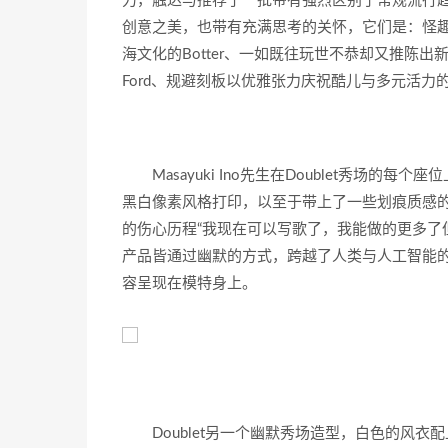
力，触达与推荐了一批带有强烈区别于常规流行趋势
创意之美，也带有充满思考的关怀，它们是：怪趣诗
海文化的Botter、一如既往玩世不恭却又推陈出新秀
Ford、规避刻板以优雅张力庆祝酷儿与多元活力的Ludovic
Masayuki Ino先生在Doublet秀
黑白像素风格打印，以至于带上了一些划痕质感
的伤心历程“我现在可以写歌了，我能做的更多了
产品皆通过幽默的方式，跨越了人类与人工智能
容呈现在模特身上。
Doublet另一个幽默秀场造型，白色的风