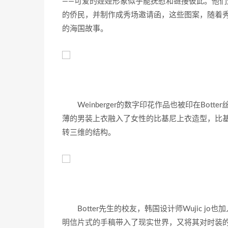
——可爱的娃娃形象似乎能抚慰和链接彼此。他们还委
的侨民，并制作成秀场邀请函，这些图案，随着秀场Ga
的海国故事。
Weinberger的数字印花作品也被印在B
薄的男装上衣融入了女性的比基尼上衣造型，比
转三维的结构。
Botter先生的校友，韩国设计师Wujic 
明信片式的手稿带入了现实世界，又将其对时装的理