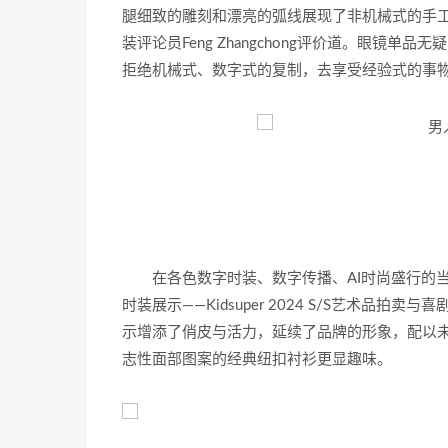
腿细致的雕刻和漂亮的弧线展现了非机械式的手工
装评论员Feng Zhangchong评价道。眼镜单
拒绝机械式、数字式的复制，去享受经验式的事
在各色数字时装、数字传播、AI时尚盛行的
时装展示——Kidsuper 2024 S/S艺术品拍卖与
示增添了俏皮与活力，延续了品牌的形象，配以未完
志性面部图案的经典纽扣衬衫更显趣味。