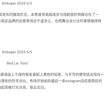
Kidsuper 2024 S/S
时装发布的展现形式，本季度将高级成衣与戏剧很好地融合在了一
半高定品牌的创意秀场亦不遑多让，也把舞台设计这件事情做得特
Kidsuper 2024 S/S
Bed j.w. Ford
传递浪漫，邀请函上干燥的郁金香配上黄色的铅笔，与手写的便签纸出现在一
性的符号对比。秀场开始前的最后一条Instagram动态是雨后的
响起而被灯光点亮，拨云见日。