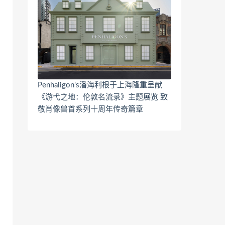
Penhaligon's潘海利根于上海隆重呈献
《游弋之地：伦敦名流录》主题展览 致
敬肖像兽首系列十周年传奇篇章