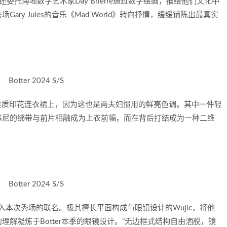
托海地数字艺术家Day Brierre通过数字绘画，描绘他们文化中
ry Jules的音乐《Mad World》转向抒情，缓缓铺陈出最真实
Botter 2024 S/S
otter丝质印花连衣裙上，因为这也是两夫妇惯用的鲜亮色调。其中一件轻
基尼的绑带与前片相融成为上衣前幅，而在背后打结成为一种二维
Botter 2024 S/S
jo也加入本次秀场的联名。极其擅长平面构成与眼镜设计的Wujic，将他
解凝炼于Botter本季的眼镜设计。“无边框式结构自由洒脱，镜