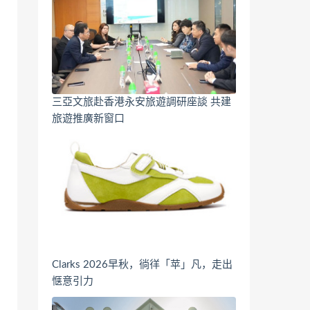
三亞文旅赴香港永安旅遊調研座談 共建
旅遊推廣新窗口
Clarks 2026早秋，徜徉「苹」凡，走出
惬意引力