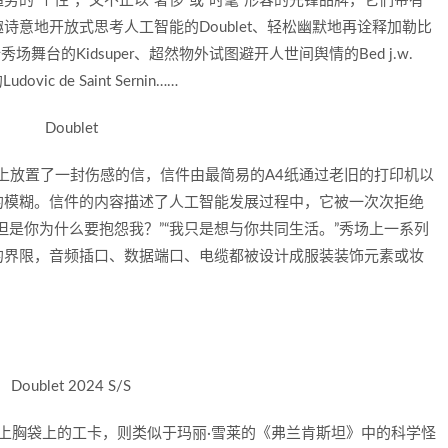
的“个性”，又不止以“奢侈”或“时髦”形容的先锋品牌，它们带有
意地开放式思考人工智能的Doublet、轻松幽默地再诠释加勒比
场舞台的Kidsuper、超然物外试图避开人世间舆情的Bed j.w.
 de Saint Sernin……
Doublet
场的每个座位上放置了一封伤感的信，信件由最简易的A4纸通过老旧的打印机以
的模糊。信件的内容描述了人工智能发展过程中，它被一次次拒绝
但是你为什么要抱怨我？”“我只是想与你共同生活。”秀场上一系列
的界限，音频插口、数据端口、电缆都被设计成服装装饰元素或妆
Doublet 2024 S/S
衣配上胸袋上的工卡，则类似于玛丽·雪莱的《弗兰肯斯坦》中的科学怪