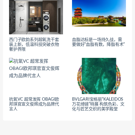
西门子欧韵系列超氧洗干套
血脂达标是一场持久战，需
装上新，低温科技突破衣物
要做好“血脂有数，降脂有术”
奢护界限
抗氧VC 超常发挥 OBAGI欧
BVLGARI宝格丽“KALEIDOS
邦琪官宣文俊辉成为品牌代
万花绮镜”特展 构筑色彩、文
言人
化与匠艺交织的美学殿堂