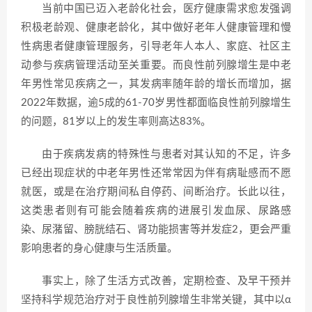
当前中国已迈入老龄化社会，医疗健康需求愈发强调
积极老龄观、健康老龄化，其中做好老年人健康管理和慢
性病患者健康管理服务，引导老年人本人、家庭、社区主
动参与疾病管理活动至关重要。而良性前列腺增生是中老
年男性常见疾病之一，其发病率随年龄的增长而增加，据
2022年数据，逾5成的61-70岁男性都面临良性前列腺增生
的问题，81岁以上的发生率则高达83%
。
由于疾病发病的特殊性与患者对其认知的不足，许多
已经出现症状的中老年男性还常常因为伴有病耻感而不愿
就医，或是在治疗期间私自停药、间断治疗。长此以往，
这类患者则有可能会随着疾病的进展引发血尿、尿路感
染、尿潴留、膀胱结石、肾功能损害等并发症2，更会严重
影响患者的身心健康与生活质量。
事实上，除了生活方式改善，定期检查、及早干预并
坚持科学规范治疗对于良性前列腺增生非常关键，其中以α