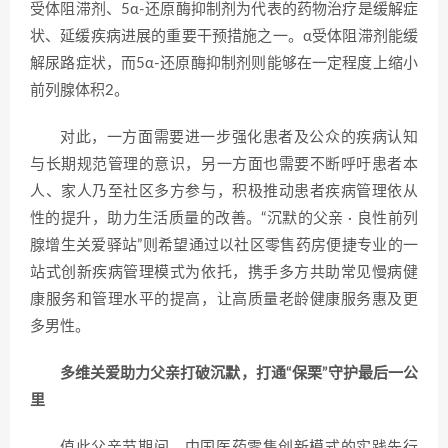
受体阻滞剂、5α-还原酶抑制剂为代表的药物治疗是缓解症
状、延缓疾病进展的重要干预措施之一。α受体阻滞剂能缓
解尿路症状，而5α-还原酶抑制剂则能够在一定程度上缩小
前列腺体积2。
对此，一方面需要进一步强化患者及公众的疾病认知
与长期规范管理的意识，另一方面也需要不断呼吁患者本
人、家人乃至社区多方参与，积极推动患者疾病管理依从
性的提升，助力生活质量的改善。“沉默的父亲 · 良性前列
腺增生关爱驿站”则希望通过以社区零售药房便捷专业的一
站式创新疾病管理模式为依托，携手多方共助常见慢病健
康服务和管理水平的提高，让高质量老龄健康服务惠及更
多男性。
多维关爱助力父亲打破沉默，打通“保栗”守护最后一公
里
值此父亲节期间，中国医药零售创新模式的实践先行