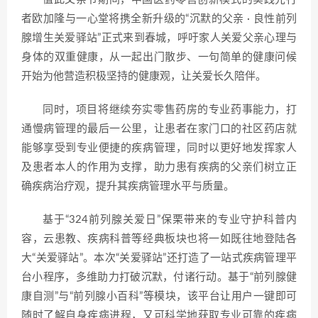
者欧加隆与一心堂将携全新升级的“沉默的父亲 · 良性前列
腺增生关爱驿站”正式来到春城，呼吁家人关爱父亲心理与
身体的双重健康，从一起出门散步、一句简单的健康问候
开始为他营造积极坚持的健康观，让关爱长久陪伴。
同时，项目将继续夯实零售药房的专业药事能力，打
通慢病管理的最后一公里，让患者在家门口的社区药店就
能够享受到专业便捷的疾病管理，同时以更好地发挥家人
及患者本人的作用为支撑，助力患有疾病的父亲们树立正
确疾病治疗观，提升其疾病管理水平与质量。
基于“324前列腺关爱日”保栗带来的专业守护科普内
容，云患教、疾病科普等经典板块也将一如既往地登陆各
大“关爱驿站”。本次“关爱驿站”还打造了一站式疾病管理平
台小程序，多维助力打破沉默，付诸行动。基于“前列腺健
康自测”与“前列腺小百科”等模块，该平台让用户一键即可
随时了解自身疾病进程，又可科学地获取专业可靠的疾病