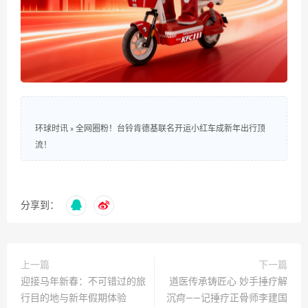
环球时讯
»
全网圈粉！台铃肯德基联名开运小红车成新年出行顶
流！
分享到：
上一篇
下一篇
迎接马年新春：不可错过的旅
道医传承铸匠心 妙手捶疗解
行目的地与新年假期体验
沉疴——记捶疗正骨师李建国