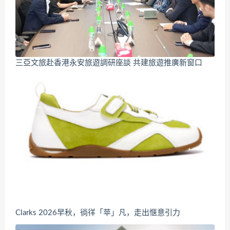
三亞文旅赴香港永安旅遊調研座談 共建旅遊推廣新窗口
Clarks 2026早秋，徜徉「苹」凡，走出惬意引力