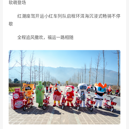
软萌登场
红潮座驾开运小红车列队启程环洱海沉浸式畅骑不停
歇
全程追风撒欢，福运一路相随