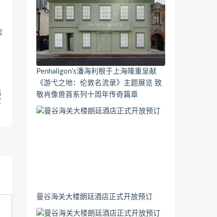
Penhaligon's潘海利根于上海隆重呈献
《游弋之地：伦敦名流录》主题展览 致
福
敬肖像兽首系列十周年传奇篇章
绽
曼谷海关大楼朗廷酒店正式开放预订