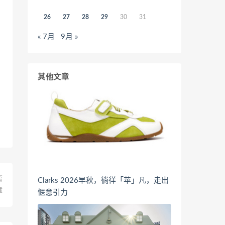
26
27
28
29
30
31
« 7月
9月 »
其他文章
篇
Clarks 2026早秋，徜徉「苹」凡，走出
章
惬意引力