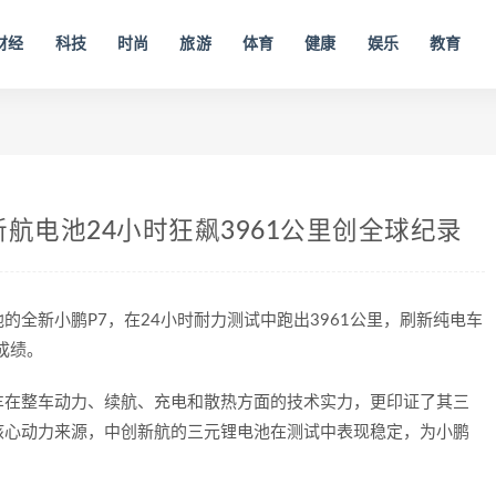
财经
科技
时尚
旅游
体育
健康
娱乐
教育
航电池24小时狂飙3961公里创全球纪录
电池的全新小鹏P7，在24小时耐力测试中跑出3961公里，刷新纯电车
绩。​
车在整车动力、续航、充电和散热方面的技术实力，更印证了其三
核心动力来源，中创新航的三元锂电池在测试中表现稳定，为小鹏