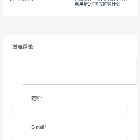
启用新1亿美元回购计划
发表评论
昵称*
E-mail*