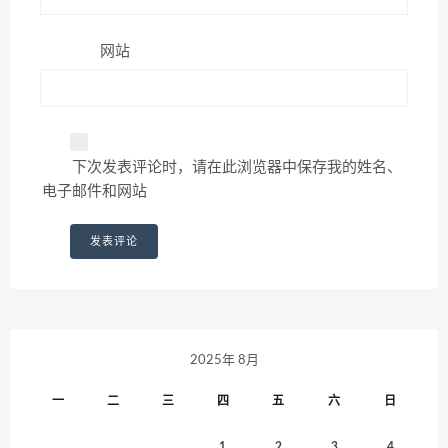
网站
下次发表评论时，请在此浏览器中保存我的姓名、
电子邮件和网站
2025年 8月
一
二
三
四
五
六
日
1
2
3
4