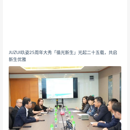
JUZUI玖姿25周年大秀「循光新生」光起二十五载，共启
新生优雅