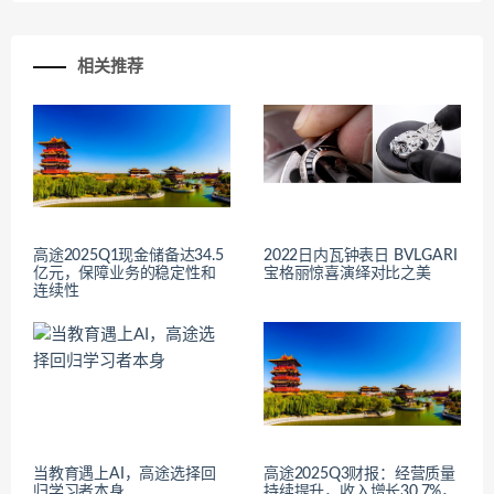
相关推荐
高途2025Q1现金储备达34.5
2022日内瓦钟表日 BVLGARI
亿元，保障业务的稳定性和
宝格丽惊喜演绎对比之美
连续性
当教育遇上AI，高途选择回
高途2025Q3财报：经营质量
归学习者本身
持续提升，收入增长30.7%，