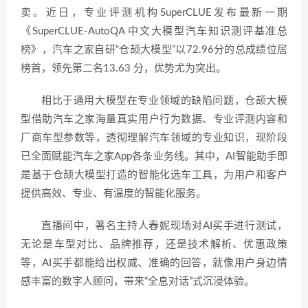
卖。近日，专业评测机构SuperCLUE发布最新一期
《SuperCLUE-AutoQA 中文大模型汽车知识测评基准总
榜》，汽车之家自研“仓颉大模型”以72.96分的总成绩位居
榜首，领先第二名13.63 分，优势尤为突出。
相比于通用大模型在专业领域的缺陷问题，仓颉大模
型借助汽车之家海量真实用户行为数据、专业评测内容和
厂商车型参数等，透彻理解汽车领域的专业知识，现阶段
已全面赋能汽车之家App各条业务线。其中，AI智能助手即
是基于仓颉大模型打造的智能化选车工具，为用户和客户
提供高效、专业、有温度的智能化服务。
直播间中，著名主持人春妮现场对AI买手进行测试，
无论是车型对比、品牌推荐，还是技术解析、优惠政策
等，AI买手都能给出权威、准确的回答，就像用户身边情
感丰富的数字人顾问，带来“全息对话”式沉浸体验。