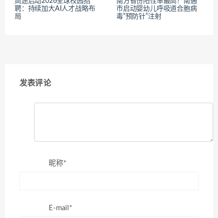
高途启动2026全球校园招
南方省份阳性率最高！南通
聘：持续加大AI人才战略布
市启动婴幼儿呼吸道合胞病
局
毒“预防针”注射
发表评论
昵称*
E-mail*