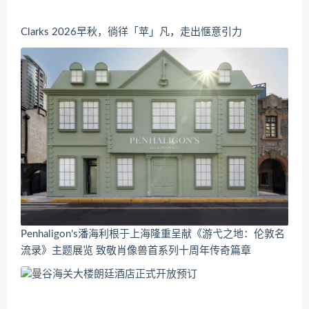
Clarks 2026早秋，徜徉「苹」凡，走出惬意引力
Penhaligon's潘海利根于上海隆重呈献《游弋之地：伦敦名
流录》主题展览 致敬肖像兽首系列十周年传奇篇章