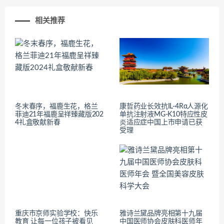
相关推荐
冬末春序，福鹿生花，格兰
康哲药业长效抗IL-4Rα人源化
菲迪21年福鹿呈祥臻藏版202
单抗注射液MG-K10特应性皮
4礼盒敬献新春
炎适应症中国上市申请已获
受理
重庆市京师实验学校：快乐
雅诗兰黛品牌亮相第十九届
教育 让每一位孩子被看见
中国医师协会皮肤科医师年