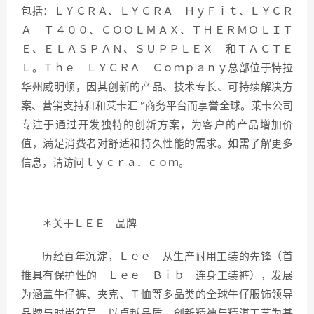
包括：ＬＹＣＲＡ、ＬＹＣＲＡ ＨｙＦｉｔ、ＬＹＣＲ
Ａ Ｔ４００、ＣＯＯＬＭＡＸ、ＴＨＥＲＭＯＬＩＴ
Ｅ、ＥＬＡＳＰＡＮ、ＳＵＰＰＬＥＸ 和ＴＡＣＴＥ
Ｌ。Ｔｈｅ ＬＹＣＲＡ Ｃｏｍｐａｎｙ总部位于特拉
华州威明顿，因其创新的产品、技术专长、可持续解决方
案、营销支持和和莱卡汇™商务平台而享誉全球。莱卡公司
专注于通过开发独特的创新方案，为客户的产品增加价
值，满足消费者对舒适和持久性能的需求。如需了解更多
信息，请访问ｌｙｃｒａ．ｃｏｍ。
＊关于ＬＥＥ 品牌
历经百年沉淀，Ｌｅｅ 从生产耐用工装的先锋（首
推具有保护性的 Ｌｅｅ Ｂｉｂ 连身工装裤），发展
为涵盖牛仔裤、夹克、Ｔ恤等多品类的全球牛仔服饰领导
品牌与时尚符号。以卓越品质、创新精神与精湛工艺为基