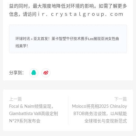
益的同时，最大限度地降低对环境的影响。如需了解更多
信息，请访问ｉｒ．ｃｒｙｓｔａｌｇｒｏｕｐ．ｃｏｍ
环球时讯
»
亚太首发！莱卡智塑牛仔技术携手Lee展现亚洲女性曲
线美学！
分享到：
上一篇
下一篇
Focal & Naim倾情呈现，
Moloco将亮相2025 ChinaJoy
Giambattista Valli高级定制
BTOB商务洽谈馆，以AI赋能
N°29系列发布会
全球增长与变现新范式