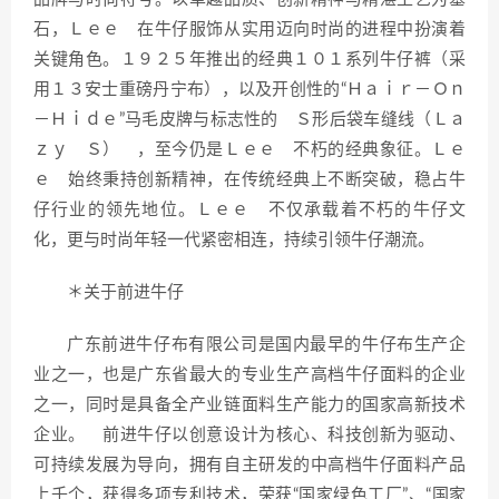
石，Ｌｅｅ 在牛仔服饰从实用迈向时尚的进程中扮演着
关键角色。１９２５年推出的经典１０１系列牛仔裤（采
用１３安士重磅丹宁布），以及开创性的“Ｈａｉｒ－Ｏｎ
－Ｈｉｄｅ”马毛皮牌与标志性的 Ｓ形后袋车缝线（Ｌａ
ｚｙ Ｓ） ，至今仍是Ｌｅｅ 不朽的经典象征。Ｌｅ
ｅ 始终秉持创新精神，在传统经典上不断突破，稳占牛
仔行业的领先地位。Ｌｅｅ 不仅承载着不朽的牛仔文
化，更与时尚年轻一代紧密相连，持续引领牛仔潮流。
＊关于前进牛仔
广东前进牛仔布有限公司是国内最早的牛仔布生产企
业之一，也是广东省最大的专业生产高档牛仔面料的企业
之一，同时是具备全产业链面料生产能力的国家高新技术
企业。 前进牛仔以创意设计为核心、科技创新为驱动、
可持续发展为导向，拥有自主研发的中高档牛仔面料产品
上千个，获得多项专利技术，荣获“国家绿色工厂”、“国家