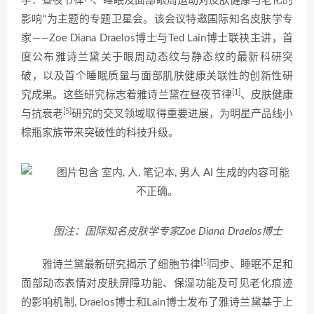
学：昼夜节律
、睡眠及面部眼周运动对皮肤健康与老化的
影响"为主题的专题卫星会。该会议特邀国际知名皮肤学专
家——Zoe Diana Draelos博士与Ted Lain博士联袂主讲，首
度公布雅诗兰黛关于眼周动态纹与静态纹的最新科研突
破，以及首个睡眠质量与面部肌肤健康关联性的创新性研
[1]
究成果。这些研究标志着雅诗兰黛在昼夜节律
、皮肤健康
[5]
与抗衰老
研究的交叉领域取得重要进展，为明星产品线小
棕瓶家族带来突破性的科技升级。
图注：国际知名皮肤学专家Zoe Diana Draelos博士
[1]
雅诗兰黛最新研究揭示了细胞节律
同步、睡眠不足和
面部动态表情对皮肤屏障功能、保湿功能及可见老化痕迹
的影响机制, Draelos博士和Lain博士发布了雅诗兰黛基于上