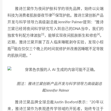
雅诗兰黛作为夜间护肤科学的领先品牌，始终以尖端
[1]
科技为消费者肌肤昼夜节律
保驾护航。雅诗兰黛创新产品
开发与科学领导力高级副总裁Jennifer Palmer提到：“雅诗
兰黛已经将夜间科学研究写入到自己的DNA当中，我们的
[3]
[4]
独家专利配方律波肽
，能够实现夜间肌肤新生和修愈
。
近期，雅诗兰黛开展了百人临床睡眠剥夺实验，发现小棕
[2]
瓶
能在仅仅三个晚上的时间就修护并改善因睡眠不足导致
的肌肤问题。”
图注：雅诗兰黛创新产品开发与科学领导力高级副总
裁Jennifer Palmer
雅诗兰黛品牌全球总裁Justin Boxford表示："20年以
来，雅诗兰黛作为表观遗传学领域的开拓者，始终专注于