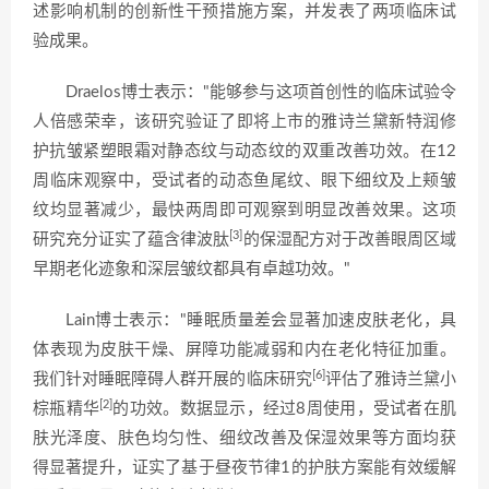
述影响机制的创新性干预措施方案，并发表了两项临床试
验成果。
Draelos博士表示："能够参与这项首创性的临床试验令
人倍感荣幸，该研究验证了即将上市的雅诗兰黛新特润修
护抗皱紧塑眼霜对静态纹与动态纹的双重改善功效。在12
周临床观察中，受试者的动态鱼尾纹、眼下细纹及上颊皱
纹均显著减少，最快两周即可观察到明显改善效果。这项
[3]
研究充分证实了蕴含律波肽
的保湿配方对于改善眼周区域
早期老化迹象和深层皱纹都具有卓越功效。"
Lain博士表示："睡眠质量差会显著加速皮肤老化，具
体表现为皮肤干燥、屏障功能减弱和内在老化特征加重。
[6]
我们针对睡眠障碍人群开展的临床研究
评估了雅诗兰黛小
[2]
棕瓶精华
的功效。数据显示，经过8周使用，受试者在肌
肤光泽度、肤色均匀性、细纹改善及保湿效果等方面均获
得显著提升，证实了基于昼夜节律1的护肤方案能有效缓解