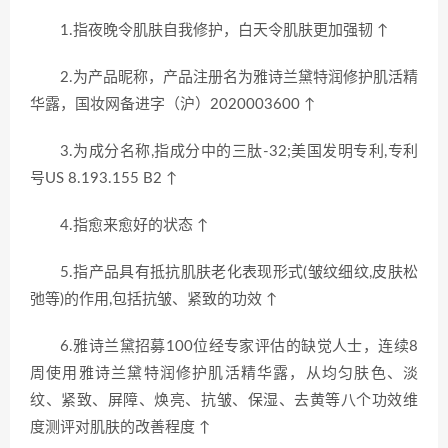
1.指夜晚令肌肤自我修护，白天令肌肤更加强韧 ↑
2.为产品昵称，产品注册名为雅诗兰黛特润修护肌活精
华露，国妆网备进字（沪）2020003600 ↑
3.为成分名称,指成分中的三肽-32;美国发明专利,专利
号US 8.193.155 B2 ↑
4.指愈来愈好的状态 ↑
5.指产品具有抵抗肌肤老化表现形式(皱纹细纹,皮肤松
弛等)的作用,包括抗皱、紧致的功效 ↑
6.雅诗兰黛招募100位经专家评估的缺觉人士，连续8
周使用雅诗兰黛特润修护肌活精华露，从均匀肤色、淡
纹、紧致、屏障、焕亮、抗皱、保湿、去黄等八个功效维
度测评对肌肤的改善程度 ↑