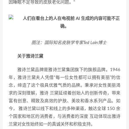
因睡眠不足导致的皮肤老化问题。"
图注：国际知名皮肤学专家Ted Lain博士
关于雅诗兰黛
雅诗兰黛品牌是雅诗兰黛集团旗下的旗舰品牌。1946
年，雅诗兰黛夫人凭借“每一位女性都可以拥有美丽”的信
念，缔造了这个极具优雅气质的品牌。秉承对女性美丽渴
求的深刻理解，雅诗 兰黛延续着创始人的创新传奇，带来
富有创意、精致及高效的护肤、美妆和香水系列产品。如
今， 雅诗兰黛以线下和线上的多种渠道，触达全球 150 余
个国家和地区的消费者，与消费者的深度 互动体现出雅诗
兰黛对女性始终如一的真诚关怀和积极支持。