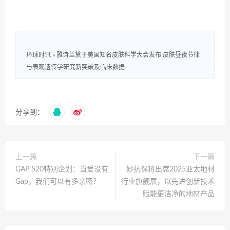
环球时讯
»
雅诗兰黛于美国知名皮肤科学大会发布 皮肤昼夜节律
与表观遗传学研究新突破及临床数据
分享到：
上一篇
下一篇
GAP 520特别企划：当爱没有
妙抗保将出席2025亚太地材
Gap，我们可以有多亲密？
行业旗舰展，以先进创新技术
赋能更洁净的地材产品