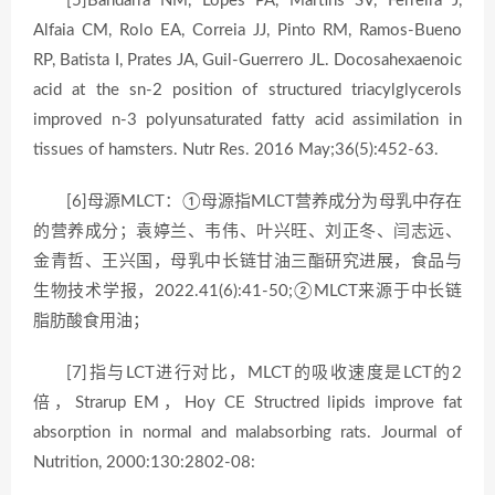
[5]Bandarra NM, Lopes PA, Martins SV, Ferreira J,
Alfaia CM, Rolo EA, Correia JJ, Pinto RM, Ramos-Bueno
RP, Batista I, Prates JA, Guil-Guerrero JL. Docosahexaenoic
acid at the sn-2 position of structured triacylglycerols
improved n-3 polyunsaturated fatty acid assimilation in
tissues of hamsters. Nutr Res. 2016 May;36(5):452-63.
[6]母源MLCT：①母源指MLCT营养成分为母乳中存在
的营养成分；袁婷兰、韦伟、叶兴旺、刘正冬、闫志远、
金青哲、王兴国，母乳中长链甘油三酯研究进展，食品与
生物技术学报，2022.41(6):41-50;②MLCT来源于中长链
脂肪酸食用油；
[7]指与LCT进行对比，MLCT的吸收速度是LCT的2
倍，Strarup EM，Hoy CE Structred lipids improve fat
absorption in normal and malabsorbing rats. Jourmal of
Nutrition, 2000:130:2802-08: