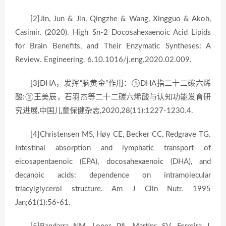
[2]Jin, Jun & Jin, Qingzhe & Wang, Xingguo & Akoh,
Casimir. (2020). High Sn-2 Docosahexaenoic Acid Lipids
for Brain Benefits, and Their Enzymatic Syntheses: A
Review. Engineering. 6.10.1016/j.eng.2020.02.009.
[3]DHA，发挥“脑黄金”作用：①DHA指二十二碳六烯
酸:②王美辰，石羽杰等二十二碳六烯酸与认知功能发育研
究进展,中国儿童保健杂志,2020,28(11):1227-1230.4.
[4]Christensen MS, Høy CE, Becker CC, Redgrave TG.
Intestinal absorption and lymphatic transport of
eicosapentaenoic (EPA), docosahexaenoic (DHA), and
decanoic acids: dependence on intramolecular
triacylglycerol structure. Am J Clin Nutr. 1995
Jan;61(1):56-61.