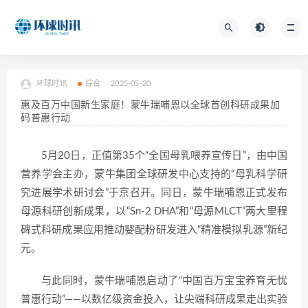
环球时讯
综合
2025-05-20
惠及百万中国新生家庭！蒙牛瑞哺恩以全球首创科研成果加
码普惠行动
5月20日，正值第35个“全国母乳喂养宣传日”，由中国
营养学会主办，蒙牛集团全球研发中心支持的“母乳科学研
究进展学术研讨会”于京召开。同日，蒙牛瑞哺恩正式发布
母源科研创新成果，以“Sn-2 DHA”和“母源MLCT”两大里程
碑式科研成果应用推动婴配粉研发进入“精准模拟乳源”新纪
元。
与此同时，蒙牛瑞哺恩启动了“中国百万宝宝养育无忧
普惠行动”——以数亿级资金投入，让尖端科研成果走出实验