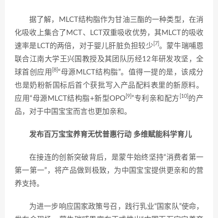
据了解，MLCT结构脂作为甘油三酯的一种类型，在消
化吸收上集合了MCT、LCT双重吸收优势，其MLCT的吸收
[7]
速率是LCT的两倍，对于婴儿肝脏负担较少
。蒙牛瑞哺恩
联合江南大学王兴国教授及其团队历经12年研发攻坚，全
[8]
球首创应用
“母源MLCT结构脂”。值得一提的是，该成分
也是奶粉新国标后首个获批写入产品配料表里的新原料。
[9]
[10]
应用“母源MLCT结构脂+新型OPO
”专利亲和配方
的产
品，对于中国宝宝而言也更加亲和。
发布百万宝宝养育无忧普惠行动 多维赋能科学育儿
在接连的创新突破背后，是蒙牛始终坚持“消费者第一
第一第一”，将产品做到极致，为中国宝宝提供更亲和的营
养支持。
为进一步响应国家政策号召，践行乳业“国家队”使命，