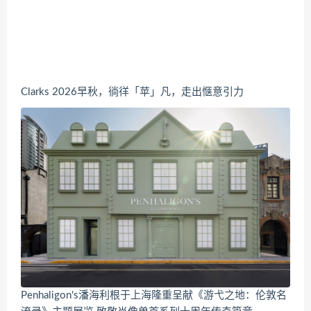
Clarks 2026早秋，徜徉「苹」凡，走出惬意引力
Penhaligon's潘海利根于上海隆重呈献《游弋之地：伦敦名