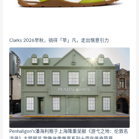
Clarks 2026早秋，徜徉「苹」凡，走出惬意引力
Penhaligon's潘海利根于上海隆重呈献《游弋之地：伦敦名
流录》主题展览 致敬肖像兽首系列十周年传奇篇章