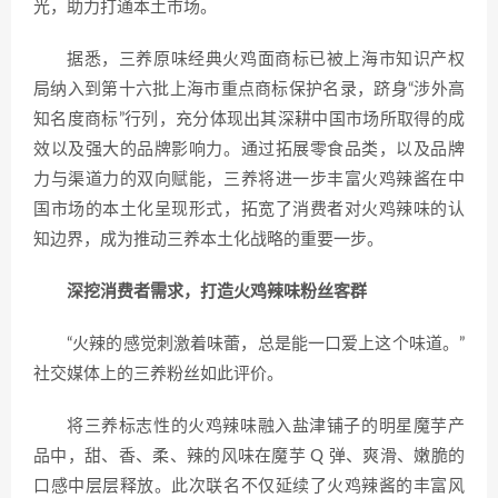
光，助力打通本土市场。
据悉，三养原味经典火鸡面商标已被上海市知识产权
局纳入到第十六批上海市重点商标保护名录，跻身“涉外高
知名度商标”行列，充分体现出其深耕中国市场所取得的成
效以及强大的品牌影响力。通过拓展零食品类，以及品牌
力与渠道力的双向赋能，三养将进一步丰富火鸡辣酱在中
国市场的本土化呈现形式，拓宽了消费者对火鸡辣味的认
知边界，成为推动三养本土化战略的重要一步。
深挖消费者需求，打造火鸡辣味粉丝客群
“火辣的感觉刺激着味蕾，总是能一口爱上这个味道。”
社交媒体上的三养粉丝如此评价。
将三养标志性的火鸡辣味融入盐津铺子的明星魔芋产
品中，甜、香、柔、辣的风味在魔芋 Q 弹、爽滑、嫩脆的
口感中层层释放。此次联名不仅延续了火鸡辣酱的丰富风