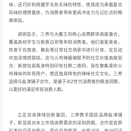
味，还巧妙利用魔芋无色无味的特性，使其成为承载复合
风味的理想载体，为消费者带来更具冲击力与记忆点的畅
爽体验。
调研显示，三养与大魔王的核心消费群体高度重合，
覆盖高校学生与新晋白领等年轻消费者。他们喜爱美食，
热衷于在宿舍、聚会等日常社交场景中进行分享，在互动
中加深情感联结。这与火鸡辣酱被赋予的社交价值高度契
合：新款包装瓶身特别印有社群二维码，旨在聚集喜欢火
鸡辣味的年轻用户，营造独具特色的辣味社交文化。三养
选择与盐津铺子合作，是基于对Z世代消费者的精准洞察，
以更好的满足年轻消费人群。
立足自身辣味创新基因，三养携手国民品牌盐津铺
子，彰显其对本土市场消费需求的深刻洞察。合作官宣即
引发社交平台热议，用户自发催货、分享讨论，充分印证