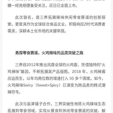
糖一经亮相便备受关注，近日已全面上市。
此次联名，是三养拓展辣味休闲零食赛道的创新探
索，更是其作为全球综合食品企业，积极响应Z时代消费者
需求，深耕本土化市场的关键举措。
勇探零食赛道，火鸡辣味的品类突破之路
三养自2012年推出风靡全球的火鸡面，凭借独特的“火
鸡辣味”基因，不断拓展其产品版图。2018 年，火鸡辣酱
应运而生，以年均两位数的增速打入 50 多个国家。如今，
火鸡辣味Swicy（Sweet+Spicy）已演变为跨品类的韩式潮
辣符号。
此次与盐津铺子合作，三养突破性地将火鸡辣味生态
拓展到零食领域，实现从餐食到休闲零食赛道的突破，解