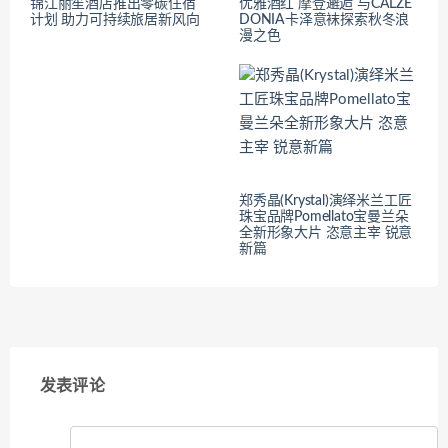
锦江丽笙酒店推出零碳住宿
优雅酒红 摩登邂逅 与CALZE
计划 助力可持续旅居新风向
DONIA卡泽意袜探索秋冬浪
漫之色
郑秀晶(Krystal)演绎米兰工匠
珠宝品牌Pomellato宝曼兰朵
全新形象大片 恣意主宰 锐意
新篇
发表评论