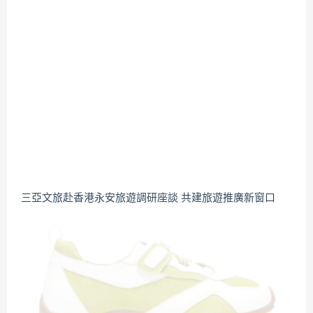
三亞文旅赴香港永安旅遊調研座談 共建旅遊推廣新窗口