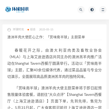
环球时讯
综合
2025-05-15
澳洲羊肉大使匠心之作：「赏味南半球」主厨菜单
春暖花开之际，由澳大利亚肉类及畜牧业协会
（MLA）与上海艾迪逊酒店共同主办的澳洲羔羊肉推广活
动在Shanghai Tavern西餐厅圆满举行。活动以「赏味南半
球」主题，汇聚40余位媒体代表，通过菜品品鉴与专业分
切演示，全面展现高品质澳洲羔羊肉的独特风味。
「赏味南半球」澳洲羊肉大使主厨菜单将于即日起预
售限量体验套餐，请前往“大众点评”【Shanghai Tavern西餐
厅（上海艾迪逊酒店）】页面下单，先到先得，售完为
止。5月31日起，广大食客即可前往上海艾迪逊酒店一层