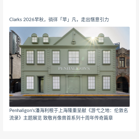
Clarks 2026早秋，徜徉「苹」凡，走出惬意引力
Penhaligon's潘海利根于上海隆重呈献《游弋之地：伦敦名
流录》主题展览 致敬肖像兽首系列十周年传奇篇章