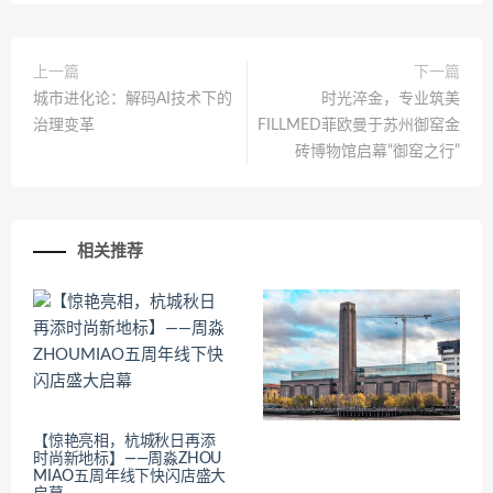
上一篇
下一篇
城市进化论：解码AI技术下的
时光淬金，专业筑美
治理变革
FILLMED菲欧曼于苏州御窑金
砖博物馆启幕“御窑之行”
相关推荐
【惊艳亮相，杭城秋日再添
时尚新地标】——周淼ZHOU
MIAO五周年线下快闪店盛大