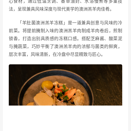
心食材，通过低温烹调、香草油封、水浴慢煮等多重技
法，呈现兼具风味深度与现代美学的澳洲羔羊肉佳肴。
「羊肚菌澳洲羔羊冻糕」是一道兼具创意与风味的冷
前菜。将提前腌制入味的澳洲羔羊肉制成羊肉卷后，煎制
锁香，打造出别具质感的冻糕口感。搭配芝麻酱、酸菜泥
与腌蔬菜，巧妙平衡了澳洲羔羊肉的浓郁与菌类的鲜爽，
层次丰富，风味清新，在冷盘中尽显精致与匠心。