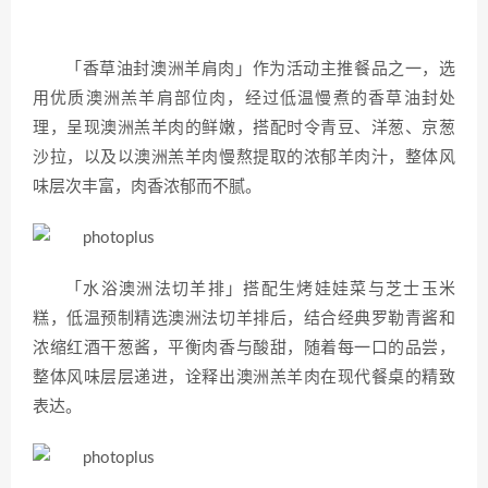
「香草油封澳洲羊肩肉」作为活动主推餐品之一，选
用优质澳洲羔羊肩部位肉，经过低温慢煮的香草油封处
理，呈现澳洲羔羊肉的鲜嫩，搭配时令青豆、洋葱、京葱
沙拉，以及以澳洲羔羊肉慢熬提取的浓郁羊肉汁，整体风
味层次丰富，肉香浓郁而不腻。
「水浴澳洲法切羊排」搭配生烤娃娃菜与芝士玉米
糕，低温预制精选澳洲法切羊排后，结合经典罗勒青酱和
浓缩红酒干葱酱，平衡肉香与酸甜，随着每一口的品尝，
整体风味层层递进，诠释出澳洲羔羊肉在现代餐桌的精致
表达。