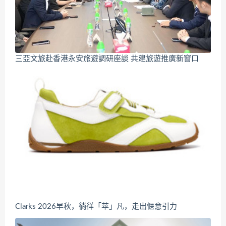
三亞文旅赴香港永安旅遊調研座談 共建旅遊推廣新窗口
Clarks 2026早秋，徜徉「苹」凡，走出惬意引力