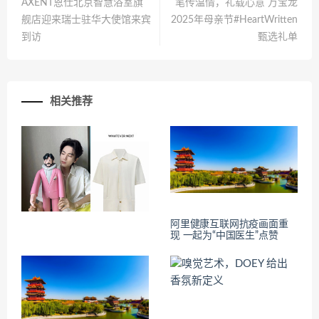
AXENT恩仕北京智慧浴室旗
笔传温情，礼载心意 万宝龙
舰店迎来瑞士驻华大使馆来宾
2025年母亲节#HeartWritten
到访
甄选礼单
相关推荐
阿里健康互联网抗疫画面重
现 一起为“中国医生”点赞