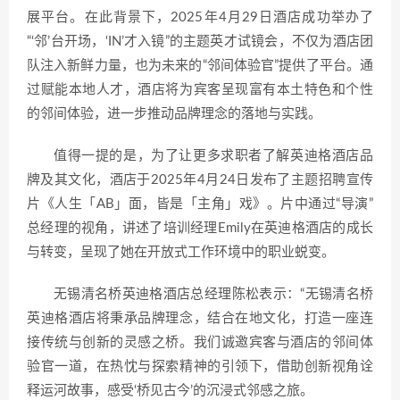
展平台。在此背景下，2025年4月29日酒店成功举办了
“‘邻’台开场，‘IN’才入镜”的主题英才试镜会，不仅为酒店团
队注入新鲜力量，也为未来的“邻间体验官”提供了平台。通
过赋能本地人才，酒店将为宾客呈现富有本土特色和个性
的邻间体验，进一步推动品牌理念的落地与实践。
值得一提的是，为了让更多求职者了解英迪格酒店品
牌及其文化，酒店于2025年4月24日发布了主题招聘宣传
片《人生「AB」面，皆是「主角」戏》。片中通过“导演”
总经理的视角，讲述了培训经理Emily在英迪格酒店的成长
与转变，呈现了她在开放式工作环境中的职业蜕变。
无锡清名桥英迪格酒店总经理陈松表示：“无锡清名桥
英迪格酒店将秉承品牌理念，结合在地文化，打造一座连
接传统与创新的灵感之桥。我们诚邀宾客与酒店的邻间体
验官一道，在热忱与探索精神的引领下，借助创新视角诠
释运河故事，感受‘桥见古今’的沉浸式邻感之旅。