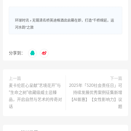
环球时讯
»
无锡清名桥英迪格酒店启幕在即，打造“千桥绵延，运
河水韵”之旅
分享到：
上一篇
下一篇
麦卡伦匠心呈献“艺境花开”与
2025年「520社会责任日」可
“生命之树”收藏级威士忌臻
持续发展优秀案例征集新增
品，开启自然与艺术的传奇对
【AI普惠】【女性影响力】议
话
题