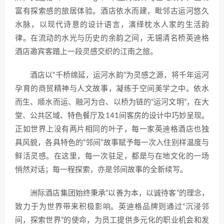
富有探索感的旅居体验。酒店依水而建，毗邻古运河悠久
水脉，以现代诗意的设计语言，演绎枕水人家的生活韵
律。在流动的水光与历史的余韵之间，无锡清名桥英迪格
酒店邀宾客踏上一段灵感交织的江南之旅。
酒店以“千桥绵延，运河水韵”为灵感之源，将千年运河
孕育的商贸精神与人文故事，凝练于空间美学之中。依水
而生、顺水而运、融河为合、以桥为链的“运河文明”，在大
堂、公共区域、特色餐厅及141间客房的设计中巧妙呈现。
正如世界上没有两片相同的叶子，每一家英迪格酒店也独
具风貌，各具特色的“邻间”故事赋予每一次入住别样温度与
鲜活灵感。在这里，每一次驻足，都是与在地文化的一场
悄然对话；每一程探索，亦是邻间故事的全新续写。
洲际酒店集团始终秉承“以善为本，以诚待客”的理念，
致力于为世界带来积极影响。英迪格品牌则通过“沉浸邻
间，探索世界”的使命，为员工提供多元化的职业机会和发