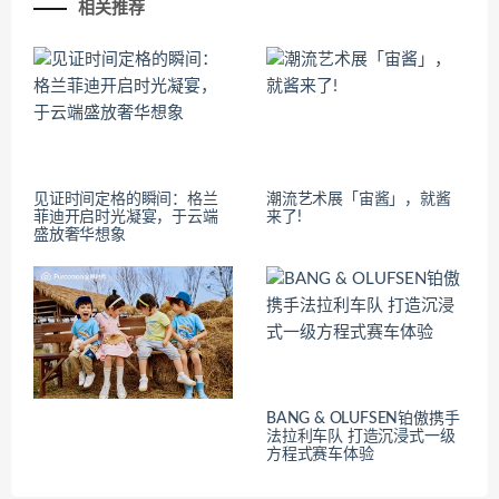
相关推荐
见证时间定格的瞬间：格兰
潮流艺术展「宙酱」，就酱
菲迪开启时光凝宴，于云端
来了!
盛放奢华想象
BANG & OLUFSEN铂傲携手
法拉利车队 打造沉浸式一级
方程式赛车体验