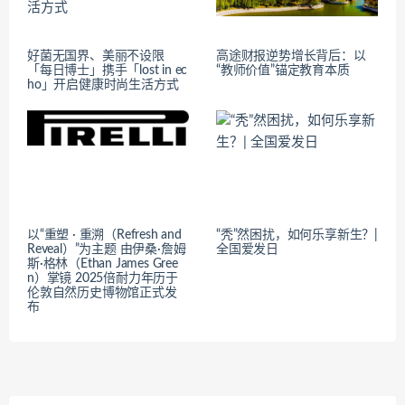
好菌无国界、美丽不设限
高途财报逆势增长背后：以
「每日博士」携手「lost in ec
“教师价值”锚定教育本质
ho」开启健康时尚生活方式
以“重塑 · 重溯（Refresh and
“秃”然困扰，如何乐享新生？|
Reveal）”为主题 由伊桑·詹姆
全国爱发日
斯·格林（Ethan James Gree
n）掌镜 2025倍耐力年历于
伦敦自然历史博物馆正式发
布