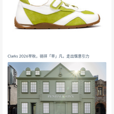
Clarks 2026早秋，徜徉「苹」凡，走出惬意引力