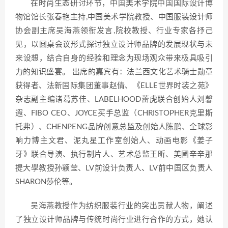
在时尚生态研讨环节，中国美术学院中国国际设计博
物馆馆长张春艳主持,中国美术学院教授、中国服装设计师
协会副主席吴海燕领衔发言,院校教授、行业专家各抒己
见，以圆桌会议形式探讨独立设计师品牌的发展现状与未
来设想，结合自身的经验和理念为现场观众带来极具吸引
力的知识盛宴。 出席的嘉宾有：法兰西文化艺术骑士勋章
获得者、法新国际集团董事赵倩、《ELLE世界时装之苑》
杂志副主编诸葛苏佳、LABELHOOD蕾虎联合创始人刘馨
遐、FIBO CEO、JOYCE买手总监（CHRISTOPHER克里斯
托弗）、CHENPENG品牌创意总监及创始人陈鹏、全球影
响力博主文君、泥丸星工作室创始人、动画电影《姜子
牙》联合导演、执行制片人、艺术总监王昕、美國辛辛那
提大學教授孙颖莹、LV前设计负责人、LV前中国区负责人
SHARON莎伦等。
吴海燕教授作为纺织服装行业的突出贡献人物，阐述
了独立设计师品牌与传统时尚行业进行合作的方式，她认