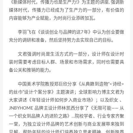
《新媒体时代，传播力也是生产力!》为主题的讲座, 强调新
媒体时代，传播力已经成为了生产力的一部分，有价值的
内容能够为产业赋能，为时尚行业添砖加瓦。
李羽飞在《谈谈创业与品牌的这7年》中认为创业要做
充分的调研和准备，然后坚持努力去实现自己的目标。
文君强调时尚是生活方式的一部分，设计师在设计时
装时需要考虑目标人群、场景和市场需求，同时也需要具
备公关和推销的能力。
中国美术学院教授郑巨欣分享《从典籍到造物“<诗经>
的丝巾”设计个案分享》主题演讲；全球影响力博主文君为
大家讲述《年轻设计师如何步入商业市场》；以及织女 、
JNBYHOME 品牌主设计师林凯西分享了《无限可能—— 从
一个织女到品牌人的进阶之路》…院校学者、行业专家齐聚
一堂，为独立设计师品牌的艺术创新与商业发展带来独到
见解，帮助年轻的设计师们培养独立思考精神、创新跨界