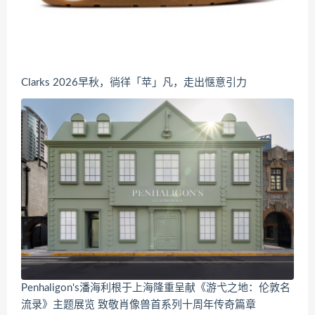
Clarks 2026早秋，徜徉「苹」凡，走出惬意引力
Penhaligon's潘海利根于上海隆重呈献《游弋之地：伦敦名
流录》主题展览 致敬肖像兽首系列十周年传奇篇章