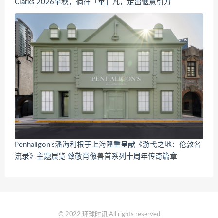
Clarks 2026早秋，徜徉「苹」凡，走出惬意引力
Penhaligon's潘海利根于上海隆重呈献《游弋之地：伦敦名
流录》主题展览 致敬肖像兽首系列十周年传奇篇章
© 2022 环球时讯 All rights reserved