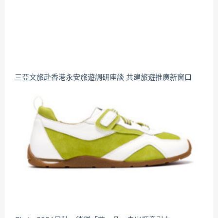
三亞文旅赴香港永安旅遊調研座談 共建旅遊推廣新窗口