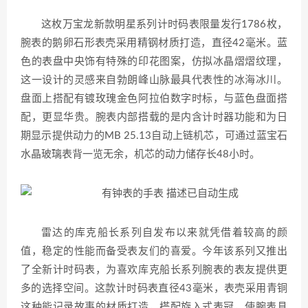
这枚万宝龙新款明星系列计时码表限量发行1786枚，
腕表的鹅卵石形表壳采用精钢材质打造，直径42毫米。蓝
色的表盘中央饰有特殊的印花图案，仿拟冰晶熠熠纹理，
这一设计的灵感来自勃朗峰山脉最具代表性的冰海冰川。
盘面上搭配有镀玫瑰金色阿拉伯数字时标，与蓝色盘面搭
配，更显华贵。腕表内部搭载的是内含计时器功能和为日
期显示提供动力的MB 25.13自动上链机芯，可通过蓝宝石
水晶玻璃表背一览无余，机芯的动力储存长48小时。
雷达的库克船长系列自发布以来就凭借着较高的颜
值，稳定的性能而备受表友们的喜爱。今年该系列又推出
了全新计时码表，为喜欢库克船长系列腕表的表友提供更
多的选择空间。这款计时码表直径43毫米，表壳采用青铜
这种能记录故事的材质打造，搭配旋入式表冠，使腕表具