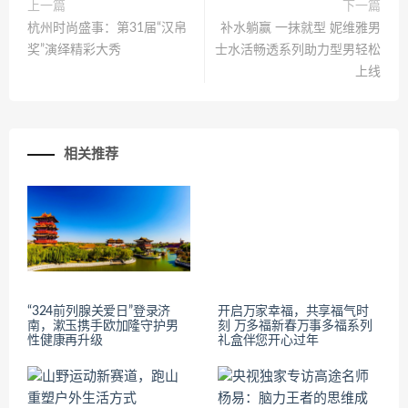
上一篇
下一篇
杭州时尚盛事：第31届“汉帛
补水躺赢 一抹就型 妮维雅男
奖”演绎精彩大秀
士水活畅透系列助力型男轻松
上线
相关推荐
“324前列腺关爱日”登录济
开启万家幸福，共享福气时
南，漱玉携手欧加隆守护男
刻 万多福新春万事多福系列
性健康再升级
礼盒伴您开心过年