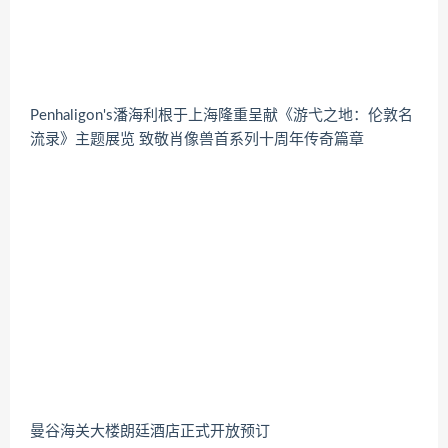
Penhaligon's潘海利根于上海隆重呈献《游弋之地：伦敦名
流录》主题展览 致敬肖像兽首系列十周年传奇篇章
曼谷海关大楼朗廷酒店正式开放预订