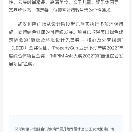
性，云集时尚精品、高端美食、亲子儿童、娱乐休闲等丰
富品牌业态，满足每一位顾客对精致生活的个性追求。
武汉恒隆广场从设计阶段起已落实执行多项环保措
施，支持绿色健康的可持续发展。项目已取得美国绿色建
筑协会的“能源及环境设计先锋奖 — 核心及外壳组别”
（LEED）金奖认证、“PropertyGuru亚洲不动产奖2022”年
度综合体项目金奖、“MIPIM Asia大奖2022”的“最佳综合发
展项目”金奖。
环球时讯
»
“恒隆会”形象焕新暨升级专属体验 全国10大恒隆广场