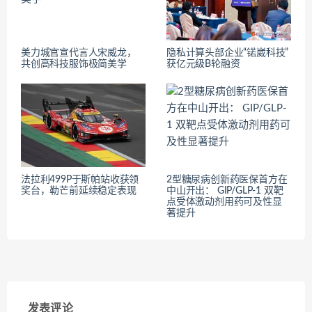
美力城官宣代言人宋威龙，
隐私计算头部企业“锘崴科技”
共创高科技服饰极简美学
获亿元级B轮融资
法拉利499P于斯帕站收获领
2型糖尿病创新药医保首方在
奖台，勒芒前延续稳定表现
中山开出： GIP/GLP-1 双靶
点受体激动剂用药可及性显
著提升
发表评论