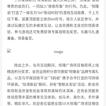
于形象焕新的“炫境新启”盛大庆典之际，“恒隆会”邀请
尊贵的会员们，一同加入“焕新形象” 的行列。为此，“恒隆
会”打造了一座名为“66°新动时刻”的游戏互动装置，于上方
往下看，装置顶部是立体的66符号，吸引人驻足参与，并
通过玩趣交互的多媒体互动，让会员拥有沈浸式的惊喜体
验，参与游戏还可免费获得专属视频及奖赏，乐趣与礼遇
兼备，惊喜备至。
除此之外，当月活动期间，恒隆广场项目每周将上线
精选积分奖赏，会员运用积分即可换取“恒隆会”品牌专属礼
品，以及与环保回收平台“飞蚂蚁” 携手合作打造的可持续
环保袋。“炫境新启”期间，另有“雪糕派发站”活动，新会员
和现有会员皆有机会享用到美味的冰淇淋，还有会员服务
体验周等丰富的尊享生活体验，如马术、高尔夫，手作课
等，精彩非凡，欢迎各位留意全国10大恒隆广场项目微信