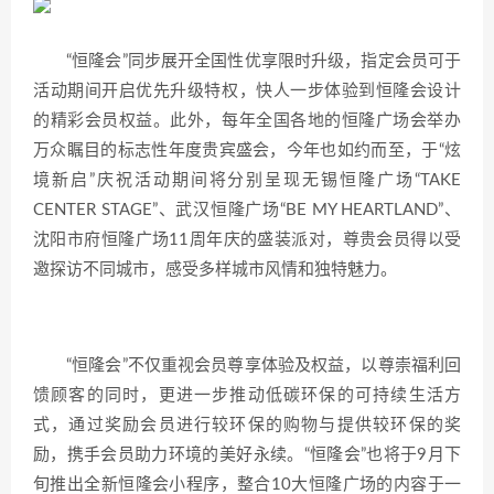
“恒隆会”同步展开全国性优享限时升级，指定会员可于
活动期间开启优先升级特权，快人一步体验到恒隆会设计
的精彩会员权益。此外，每年全国各地的恒隆广场会举办
万众瞩目的标志性年度贵宾盛会，今年也如约而至，于“炫
境新启”庆祝活动期间将分别呈现无锡恒隆广场“TAKE
CENTER STAGE”、武汉恒隆广场“BE MY HEARTLAND”、
沈阳市府恒隆广场11周年庆的盛装派对，尊贵会员得以受
邀探访不同城市，感受多样城市风情和独特魅力。
“恒隆会”不仅重视会员尊享体验及权益，以尊崇福利回
馈顾客的同时，更进一步推动低碳环保的可持续生活方
式，通过奖励会员进行较环保的购物与提供较环保的奖
励，携手会员助力环境的美好永续。“恒隆会”也将于9月下
旬推出全新恒隆会小程序，整合10大恒隆广场的内容于一