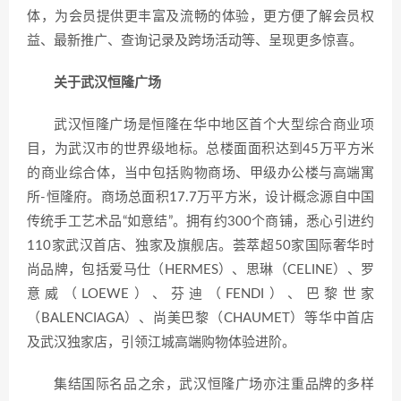
体，为会员提供更丰富及流畅的体验，更方便了解会员权
益、最新推广、查询记录及跨场活动等、呈现更多惊喜。
关于武汉恒隆广场
武汉恒隆广场是恒隆在华中地区首个大型综合商业项
目，为武汉市的世界级地标。总楼面面积达到45万平方米
的商业综合体，当中包括购物商场、甲级办公楼与高端寓
所-恒隆府。商场总面积17.7万平方米，设计概念源自中国
传统手工艺术品“如意结”。拥有约300个商铺，悉心引进约
110家武汉首店、独家及旗舰店。荟萃超50家国际奢华时
尚品牌，包括爱马仕（HERMES）、思琳（CELINE）、罗
意威（LOEWE）、芬迪（FENDI）、巴黎世家
（BALENCIAGA）、尚美巴黎（CHAUMET）等华中首店
及武汉独家店，引领江城高端购物体验进阶。
集结国际名品之余，武汉恒隆广场亦注重品牌的多样