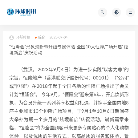
环球时讯
综合
2023-09-04
“恒隆会”形象焕新暨升级专属体验 全国10大恒隆广场开启“炫
境新启”庆祝活动
（武汉，2023年9月4日）为进一步实践“以客为尊”的
宗旨，恒隆地产（香港联交所股份代号：00101）（“公司”
或“恒隆”）在2018年起于全国各地的恒隆广场推出了会员
计划“恒隆会”。 今年9月，“恒隆会”迎来第6年，开启焕新形
象，为会员升级一系列尊享权益和礼遇，并携手全国内地8
座主要城市10个恒隆广场项目，于9月1至10月6日期间盛
大举办为期一个多月的“炫境新启”庆祝活动。崭新篇章来
临，“恒隆会”将为全国顾客带来更多专属贴心的个人化购物
体验，以及优质的生活方式，以高品质的服务和体验，紧