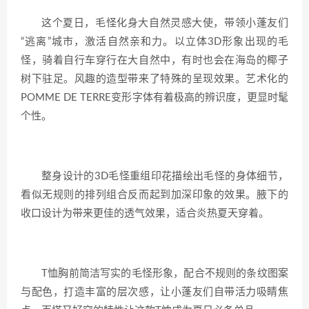
这个夏日，毛怪化身大自然灵感大使，带领小蓬友们
“逃离”城市，激活自然亲和力。以立体3D形象出现的毛
怪，骑着自行车穿行在大自然中，有时也会在海岛的椰子
树下驻足。风趣的造型带来了特殊的呈现效果。艺术化的
POMME DE TERRE变形字体有着极高的辨识度，更显时髦
个性。
整身设计的3D毛怪重组印花描绘出毛怪的身体细节，
看似无规则的排列组合反而起到加深印象的效果。腋下的
收口设计为带来更佳的透气效果，适合炎热夏天穿着。
T恤胸前简洁写实的毛怪形象，配合不规则的条纹图案
与配色，打造丰富的层次感，让小蓬友们自带活力吸睛焦