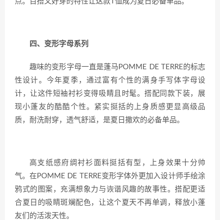
点。百搭又好穿的特性让这款T恤成为夏日必备单品。
四、变形字母系列
趣味的变形字母一直是蓬马POMME DE TERRE的标志
性设计。今年夏季，通过富有个性的满身手写体字母设
计，让这件短袖衬衫变得吸睛且时髦。搭配同款下装，展
现小蓬友的酷酷个性。紧实挺括的上身质感更显高级品
质，耐洗耐穿，透气舒适，是夏日撒欢的必备单品。
高支纸感府绸衬衫面料挺括有型，上身效果十分帅
气。在POMME DE TERRE变形字体外更加入设计师手绘涂
鸦式的图案，充满想象力与诙谐风趣的故事性。搭配更适
合夏日的吸睛斑斓配色，让这个夏天不再单调，释放小蓬
友们的活泼天性。