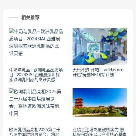
相关推荐
牛奶与乳品—欧洲乳品品质项
无乐不造 开箱！ adidas neo
目—2024SIAL西雅展深圳探
开启“玩创NEO偶”计划
索欧洲乳制品的烹饪灵感
欧洲乳制品亮相2025第二十
业绩三连增彰显硬核实力 惠
八届中国烘焙展览会，将地
科股份筑牢LCD产业核心基本