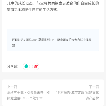
儿童的成长动态，与父母共同探索更适合他们自由成长的
家庭氛围和随性自在的生活方式。
环球时讯
»
蓬马2023夏季系列 Oh！陪小蓬友们去大自然中找答
案
分享到：
上一篇
下一篇
深耕五十载・引领新未来 | 欧
“乡村振兴∙城市走廊”赋能文化
姆龙出展CMEF再续华章
遗产品牌