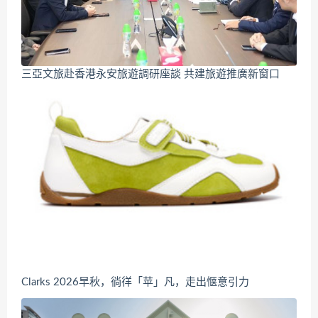
三亞文旅赴香港永安旅遊調研座談 共建旅遊推廣新窗口
Clarks 2026早秋，徜徉「苹」凡，走出惬意引力