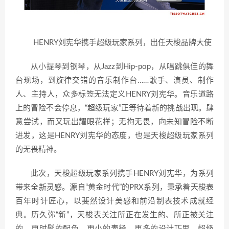
HENRY刘宪华携手超级玩家系列，出任天梭品牌大使
从小提琴到钢琴，从Jazz到Hip-pop，从唱跳俱佳的舞
台现场，到旋律交错的音乐制作台……歌手、演员、制作
人、主持人，众多标签无法定义HENRY刘宪华。音乐道路
上的冒险不会停息，“超级玩家”正等待着新的挑战出现。肆
意尝试，而又玩出耀眼花样；无拘无畏，向未知冒险不断
进发，这是HENRY刘宪华的态度，也是天梭超级玩家系列
的无畏精神。
此次，天梭超级玩家系列携手HENRY刘宪华，为系列
带来全新灵感。源自“黄金时代”的PRX系列，秉承着天梭表
百年时计匠心，以斐然设计美感和前沿制表技术成就经
典。历久弥“新”，天梭表关注所正在发生的、所正被关注
的。更时髦的配色、更小的表径、更多的设计巧思，超级