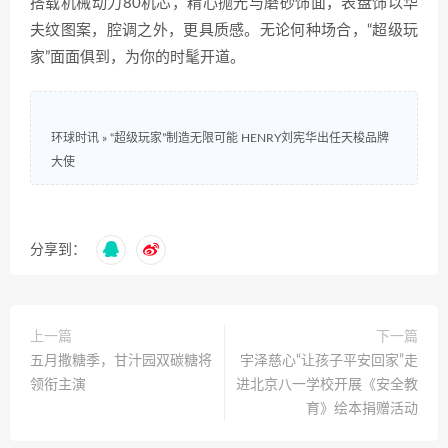
搭载机械动力80机芯，精心抛光与磨砂饰面，表盘饰以华
夫纹图案，腔调之外，更具质感。无论何种场合，“超级玩
家”面面俱到，为你的时髦开道。
环球时讯
»
“超级玩家”制造无限可能 HENRY刘宪华出任天梭品牌
大使
分享到：
上一篇
下一篇
五月撒糖季，甘汁园双碳糖将
宇泽慈心“让孩子平安回家”走
领衔主演
进北京八一学校开展《安全教
育》绘本捐赠活动