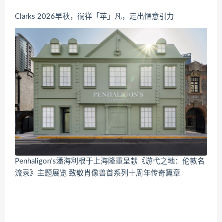
Clarks 2026早秋，徜徉「苹」凡，走出惬意引力
Penhaligon's潘海利根于上海隆重呈献《游弋之地：伦敦名
流录》主题展览 致敬肖像兽首系列十周年传奇篇章