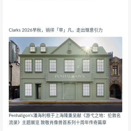
Clarks 2026早秋，徜徉「苹」凡，走出惬意引力
Penhaligon's潘海利根于上海隆重呈献《游弋之地：伦敦名
流录》主题展览 致敬肖像兽首系列十周年传奇篇章