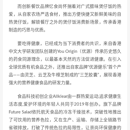
而创新餐饮品牌忆食尚怀揣着对广式腊味煲仔饭的热
爱，从自家农场严选食材，推出方便快捷又新鲜美味的自
热煲仔饭，解锁餐厅之外的煲仔饭消费新场景，传承香港
制造的巧思与优质。
要吃得健康，已经成为当下消费者的共识，来自香港
中文大学研发团队创建的You Origin（优源）传承历史悠久
的药食同源理念，以最基本天然的方法促进健康。在引入
全球优质有机食品之外，还推出自家品牌“优源健乐”首个产
品——由灵芝、云芝及牛樟芝制成的“三芝胶囊”，展现香港
强大的营养健康食品的研发力量。
食品科技初创企业Allklear由一群热爱运动,追求健康生
活态度,爱护环境的年轻人共同于2019年创办。旗下品牌
Future Salad依托航天食品的冷冻干燥技术，突破性地推出
了可饮用的营养色拉，又在生产、运输、存储上全链路节
省碳排放，打破了传统色拉的局限性，让崇尚环保健康的