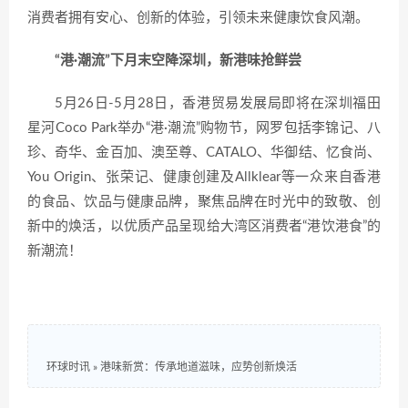
消费者拥有安心、创新的体验，引领未来健康饮食风潮。
“港·潮流”下月末空降深圳，新港味抢鲜尝
5月26日-5月28日，香港贸易发展局即将在深圳福田
星河Coco Park举办“港·潮流”购物节，网罗包括李锦记、八
珍、奇华、金百加、澳至尊、CATALO、华御结、忆食尚、
You Origin、张荣记、健康创建及Allklear等一众来自香港
的食品、饮品与健康品牌，聚焦品牌在时光中的致敬、创
新中的焕活，以优质产品呈现给大湾区消费者“港饮港食”的
新潮流！
环球时讯
»
港味新赏：传承地道滋味，应势创新焕活