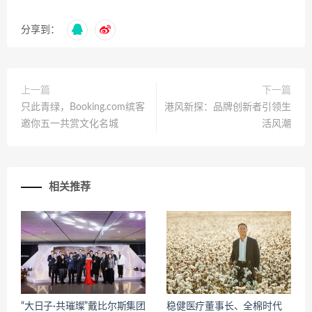
分享到：
上一篇
下一篇
只此青绿，Booking.com缤客
港风新探：品牌创新者引领生
邀你五一共赏文化名城
活风潮
相关推荐
“大日子·共璀璨”戴比尔斯集团
稳健医疗董事长、全棉时代