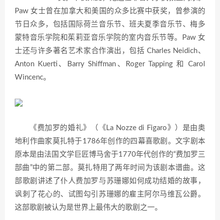
Paw 女士曾在加拿大和美国的众多比赛中获奖，曾参演的
节日众多，包括国际荷兰音乐节、班夫夏季音乐节、梅多
蒙特音乐学院和茱莉亚音乐学院的室内音乐节等。Paw 女
士还与许多著名艺术家合作演出，包括 Charles Neidich、
Anton Kuerti、Barry Shiffman、Roger Tapping 和 Carol
Wincenc。
《费加罗的婚礼》（《La Nozze di Figaro》）是由奥
地利作曲家莫扎特于1786年创作的四幕喜歌剧。文字剧本
原本是由法国文学巨匠博马舍于1770年代创作的“费加罗三
部曲”中的第二部。莫扎特用了两年时间为该剧本谱曲。这
部歌剧讲述了仆人费加罗与苏珊娜如何成功结婚的故事，
讽刺了花心的、试图勾引苏珊娜的雇主阿尔马维瓦公爵。
这部歌剧被认为是世界上最伟大的歌剧之一。