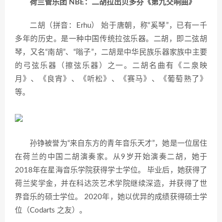
荷兰管乐团 NBE：二胡拉出贝多芬《第九交响曲》
二胡（拼音：Erhu） 始于唐朝，称“奚琴”，已有一千
多年的历史。是一种中国传统拉弦乐器。二胡，即二弦胡
琴，又名“南胡”、“嗡子”，二胡是中华民族乐器家族中主要
的弓弦乐器（擦弦乐器）之一。二胡名曲有《二泉映
月》、《良宵》、《听松》、《赛马》、《葡萄熟了》
等。
孙铮被誉为“来自东方的青年音乐天才”，她是一位居住
在荷兰的中国二胡演奏家。从9岁开始演奏二胡，她于
2018年在星海音乐学院获得学士学位。 毕业后，她获得了
荷兰奖学金，并在科达茨艺术学院继续深造，并获得了世
界音乐的硕士学位。 2020年，她以优异的成绩获得硕士学
位（Codarts 之友）。