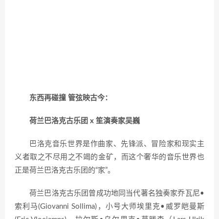
东西再碰撞 管弦映古今：
荷兰巴洛克古乐团 x 笙演奏家吴巍
巴洛克音乐世界是作曲家、先锋派、冒险家和现实主
义者取之不尽用之不竭的金矿，而这个奢华的音乐世界也
正是荷兰巴洛克古乐团的“家”。
荷兰巴洛克古乐团曾成功地同当代著名独奏家乔瓦尼•
索利马(Giovanni Sollima)，小号大师埃里克•威罗皑曼斯