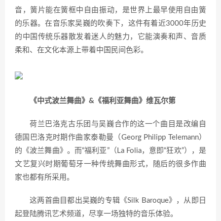
音，簧片能在簧框中自由振动，是世界上最早使用自由簧
的乐器。在音乐家吴巍的吹奏下，这件有着近3000年历史
的中国传统乐器散发着迷人的魅力，它能演奏和声、音质
柔和、在文化本源上带着中国民间色彩。
《中式波兰舞曲》&《福利亚舞曲》维瓦尔第
荷兰巴洛克古乐团与吴巍合作的这一个曲目是改编自
德国巴洛克时期作曲家泰勒曼（Georg Philipp Telemann）
的《波兰舞曲》。而“福利亚”（La Folia，意即“狂欢”），是
文艺复兴时期葡萄牙一种传统舞曲形式，随后的很多作曲
家也都有所采用。
这两首曲目都出吴巍的专辑《Silk Baroque》，从即日
起登陆腾讯艺术频道，尽享一场独特的音乐体验。