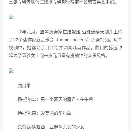
三张专辑蝉联荷兰摇滚专辑排行榜前十名的古典艺术家。
今年六月，竖琴演奏家拉维妮娅·迈雅连续录制并上传
了22个迷你家庭音乐会（home concerts）演奏视频。每个
视频中，她都会亲自介绍并演奏几首作品，曲目的拣选也
延续了迈雅女士向来多元且富有挑战性的音乐风格。
曲目单——
扬·提尔森：另一个夏天的童谣 - 在午后
扬·提尔森：爱美丽的华尔兹
克劳德·德彪西：亚麻色头发的少女