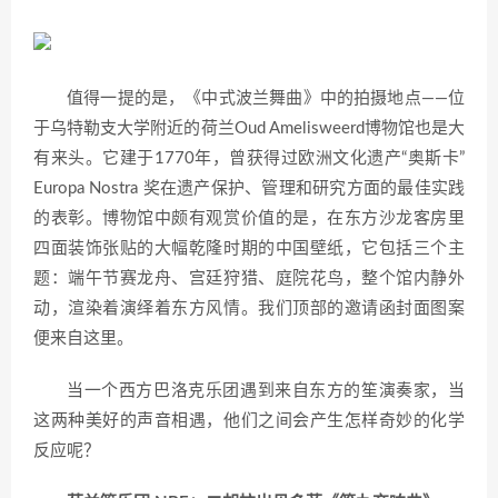
值得一提的是，《中式波兰舞曲》中的拍摄地点——位
于乌特勒支大学附近的荷兰Oud Amelisweerd博物馆也是大
有来头。它建于1770年，曾获得过欧洲文化遗产“奥斯卡”
Europa Nostra 奖在遗产保护、管理和研究方面的最佳实践
的表彰。博物馆中颇有观赏价值的是，在东方沙龙客房里
四面装饰张贴的大幅乾隆时期的中国壁纸，它包括三个主
题：端午节赛龙舟、宫廷狩猎、庭院花鸟，整个馆内静外
动，渲染着演绎着东方风情。我们顶部的邀请函封面图案
便来自这里。
当一个西方巴洛克乐团遇到来自东方的笙演奏家，当
这两种美好的声音相遇，他们之间会产生怎样奇妙的化学
反应呢？