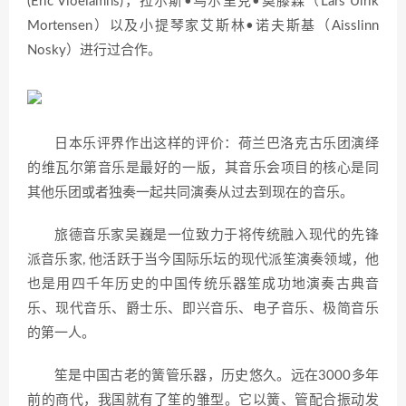
(Eric Vloeiamns)，拉尔斯•乌尔里克•莫滕森（Lars Ulrik
Mortensen）以及小提琴家艾斯林•诺夫斯基（Aisslinn
Nosky）进行过合作。
日本乐评界作出这样的评价：荷兰巴洛克古乐团演绎
的维瓦尔第音乐是最好的一版，其音乐会项目的核心是同
其他乐团或者独奏一起共同演奏从过去到现在的音乐。
旅德音乐家吴巍是一位致力于将传统融入现代的先锋
派音乐家, 他活跃于当今国际乐坛的现代派笙演奏领域，他
也是用四千年历史的中国传统乐器笙成功地演奏古典音
乐、现代音乐、爵士乐、即兴音乐、电子音乐、极简音乐
的第一人。
笙是中国古老的簧管乐器，历史悠久。远在3000多年
前的商代，我国就有了笙的雏型。它以簧、管配合振动发