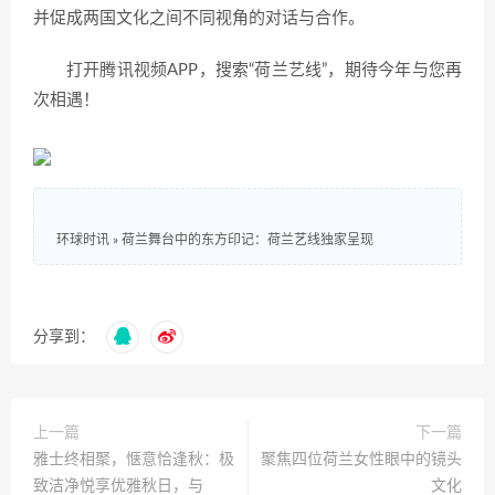
并促成两国文化之间不同视角的对话与合作。
打开腾讯视频APP，搜索“荷兰艺线”，期待今年与您再
次相遇！
环球时讯
»
荷兰舞台中的东方印记：荷兰艺线独家呈现
分享到：
上一篇
下一篇
雅士终相聚，惬意恰逢秋：极
聚焦四位荷兰女性眼中的镜头
致洁净悦享优雅秋日，与
文化