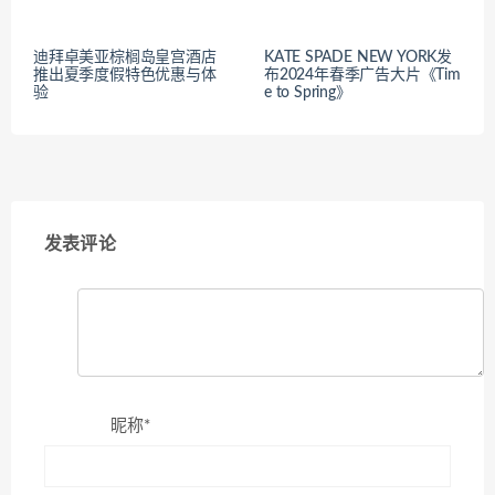
迪拜卓美亚棕榈岛皇宫酒店
KATE SPADE NEW YORK发
推出夏季度假特色优惠与体
布2024年春季广告大片《Tim
验
e to Spring》
发表评论
昵称*