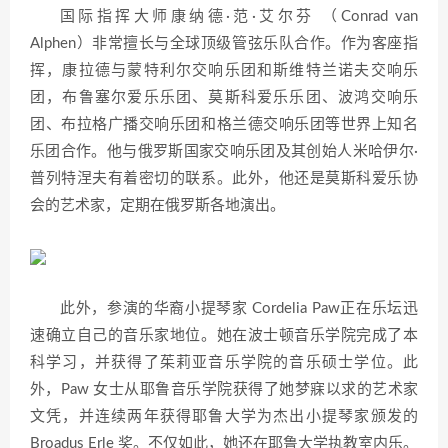
国际指挥大师康纳德·范·艾尔芬 （Conrad van
Alphen）非常擅长与全球顶级管弦乐队合作。作为客座指
挥，康拉德与蒙特利尔交响乐团和斯维特兰诺夫交响乐
团，布鲁塞尔爱乐乐团、莫斯科爱乐乐团、波鸿交响乐
团、布拉格广播交响乐团和格兰德交响乐团等世界上知名
乐团合作。他与俄罗斯国家交响乐团及其创始人米哈伊尔·
普列特涅夫有着密切的联系。此外，他还是莫斯科爱乐协
会的艺术家，定期在俄罗斯各地演出。
此外，参演的华裔小提琴家 Cordelia Paw正在乐坛迅
速确立自己的音乐家地位。她在波士顿音乐学院完成了本
科学习，并获得了茱莉亚音乐学院的音乐硕士学位。此
外，Paw 女士从耶鲁音乐学院获得了她梦寐以求的艺术家
文凭，并连续两年获得耶鲁大学为杰出小提琴家颁发的
Broadus Erle 奖。不仅如此，她还在耶鲁大学执教室内乐。