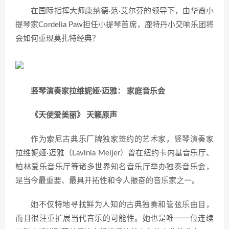
在国际指挥大师康纳德·范·艾尔芬的领导下，由华裔小
提琴家Cordelia Paw担任小提琴首席，鹿特丹小交响乐团将
会如何重现莫扎特经典？
竖琴演奏家拉维妮娅·迈雅： 家庭音乐会
《天使爱美丽》 天籁原声
作为索尼古典乐厂牌独家签约的艺术家，竖琴演奏家
拉维妮娅·迈雅（Lavinia Meijer）曾在纽约卡内基音乐厅、
柏林爱乐音乐厅等诸多世界知名音乐厅举办独奏音乐会，
是当今最重要、最具开拓性和令人振奋的音乐家之一。
她不仅特地寻找鲜为人知的古典独奏和管弦乐曲目，
而且很注重扩展当代音乐的可能性。她也是唯一一位连续