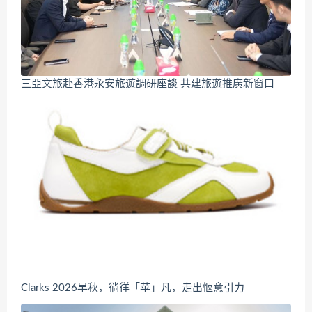
三亞文旅赴香港永安旅遊調研座談 共建旅遊推廣新窗口
Clarks 2026早秋，徜徉「苹」凡，走出惬意引力