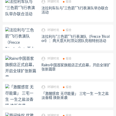
环球时讯
综合
法拉利车队与“三色箭”飞行表演队举办联合
活动
环球时讯
综合
法拉利与“三色箭”飞行表演队（Frecce Tricol
ori）：两大意大利顶尖团队亮相特别活动
环球时讯
综合
Rains中国首家旗舰店正式启幕，开启全球扩
张新篇章
环球时讯
综合
「激醒感官 无尽能量」 三宅一生 一生之盐
淡香精 焕新来袭
环球时讯
综合