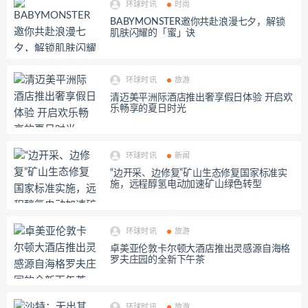
环球时讯
时尚
BABYMONSTER邀你共赴浪漫七夕，解锁
肌肤闪耀的「蜜」诀
环球时讯
旅游
清迈美平洲际酒店推出奢享假日体验 开启欢
乐畅享的夏日时光
环球时讯
新闻
“边开采、边修复”矿山生态修复国家标准实
施，远程醇氢电动加速矿山绿色转型
环球时讯
旅游
卓美亚伦敦卡尔顿大酒店推出灵感源自海格
罗夫庄园的全新下午茶
环球时讯
旅游