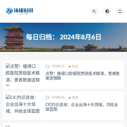
每日归档：
2024年8月6日
环球时讯
综合
点赞！植得口腔医院贾硕医术精湛，患者致
谢送锦旗
环球时讯
旅游
CIC灼识咨询：企业出海十大领域，共绘全
球蓝图