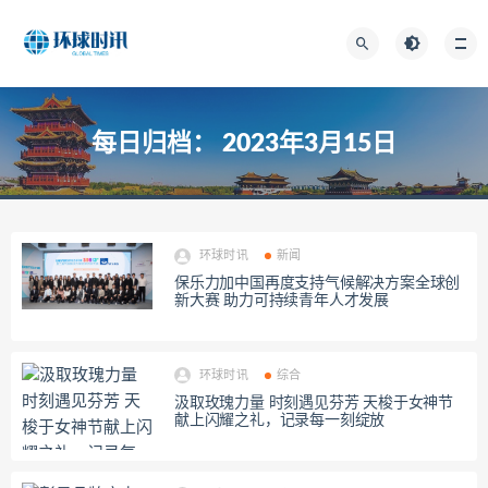
每日归档：
2023年3月15日
环球时讯
新闻
保乐力加中国再度支持气候解决方案全球创
新大赛 助力可持续青年人才发展
环球时讯
综合
汲取玫瑰力量 时刻遇见芬芳 天梭于女神节
献上闪耀之礼，记录每一刻绽放