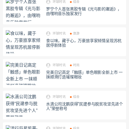
环球时讯
综合
罗宁个人首张黑胶专辑《光与影的邂逅》，
由嘿哟音乐独家发行
环球时讯
旅游
食以味，藏于心，万豪旅享家倾情呈现苏杭
居停新体验
环球时讯
时尚
完美日记高定「触感」单色眼影全新上市 一
抹顺滑打造璀璨眼妆
环球时讯
综合
水滴公司沈鹏获得“民建参与脱贫攻坚先进个
人”荣誉称号
环球时讯
综合