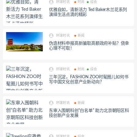
环球时讯
时尚
综合
优雅自如，清新活力 Ted Baker木兰花系列
演绎生活点滴的精彩
环球时讯
新闻
伪造材料申报高新骗取高额政府补贴？侥幸
心理不可取！
环球时讯
时尚
综合
三年沉淀，FASHION ZOO时髦圈儿如何书
写中国文化创意产业新动向？
环球时讯
新闻
东审入围朝科创“白名单” 助力北京朝阳区科
技创新产业发展
环球时讯
综合