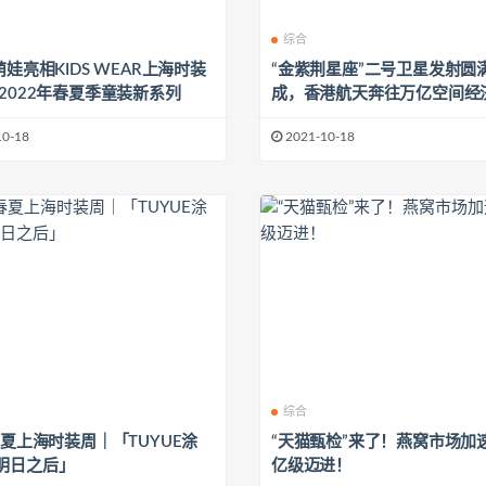
综合
萌娃亮相KIDS WEAR上海时装
“金紫荆星座”二号卫星发射圆
布2022年春夏季童装新系列
成，香港航天奔往万亿空间经
10-18
2021-10-18
综合
春夏上海时装周｜「TUYUE涂
“天猫甄检”来了！燕窝市场加
明日之后」
亿级迈进！