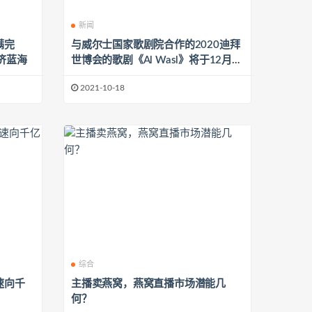
新闻
满完
与威尔士国家歌剧院合作的2020迪拜
济蓝海
世博会的歌剧《Al Wasl》将于12月首
演
2021-10-18
综合
速向千
主播卖燕窝，燕窝直播市场潜能几
何？